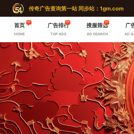
传奇广告查询第一站 同步站：1gm.com
首页
广告排行
搜服筛选
广
HOME
TOP ADS
AD SEARCH
AD A