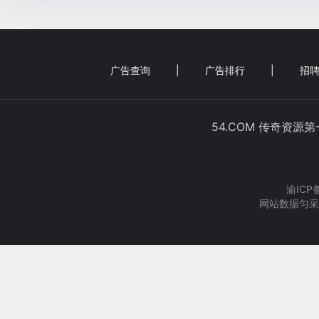
广告查询
|
广告排行
|
招聘
54.COM 传奇资源
渝ICP
网站数据匀采集