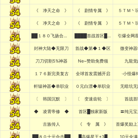
《 净天之命 》
《 剧情专属 》
５ＴＭ丶
《 净天之命 》
《 剧情专属 》
５ＴＭ丶
██１８０飞扬合击██
████首战首区████
引爆全网星
封神大陆◆无限刀
首战◆第◆１◆区
微变神器
刀刀切割5%神器
Ne~赞助免费领
九龍觉
１７６新完美复古
全球首发震撼开启
·小怪爆
軒辕神器◆单职业
０元白漂◆单职业
无暗坑无
〔 韩国沉默 〕
〔 变速齿轮 〕
首战首
◆ 凌霄帝修 ◆
首区█独家新版
〓纯元宝
古族传人
《 专 属 》
首爆奖励上
██８０十元合击██
█高爆星王+3█
10元全