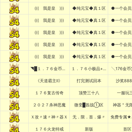
((( 我是皇 )))
◆纯元宝◆真１区
●一个会员
((( 我是皇 )))
◆纯元宝◆真１区
●一个会员
((( 我是皇 )))
◆纯元宝◆真１区
●一个会员
((( 我是皇 )))
◆纯元宝◆真１区
●一个会员
((( 我是皇 )))
◆纯元宝◆真１区
●一个会员
◥█１．７６金币复古
１．７６小极品+５██◤
╲176金
《天道霸主Ⅱ》
打完测试回本
沙奖88
１７６复古传奇
顶赞三十八
一服玩
２０２７杀神恶魔
微变█首战①区
神器＂无
Ｘ攻〃速〃神〃器Ｘ
无．限．首．爆〃
免费专属★
１７６火龙特戒
新版
首区