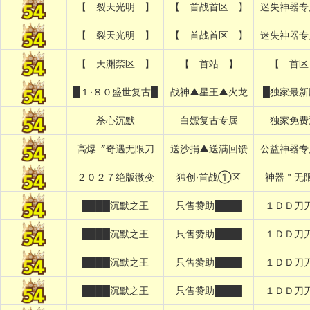
【 裂天光明 】
【 首战首区 】
迷失神器专
【 裂天光明 】
【 首战首区 】
迷失神器专
【 天渊禁区 】
【 首站 】
【 首区
█１·８０盛世复古█
战神▲星王▲火龙
█独家最新
杀心沉默
白嫖复古专属
独家免费
高爆〞奇遇无限刀
送沙捐▲送满回馈
公益神器专
２０２７绝版微变
独创·首战①区
神器＂无
████沉默之王
只售赞助████
１ＤＤ刀
████沉默之王
只售赞助████
１ＤＤ刀
████沉默之王
只售赞助████
１ＤＤ刀
████沉默之王
只售赞助████
１ＤＤ刀