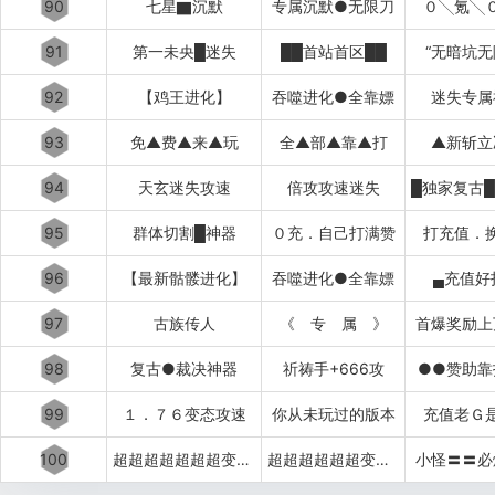
90
七星▇沉默
专属沉默●无限刀
０╲氪╲
91
第一未央█迷失
██首站首区██
“无暗坑无
92
【鸡王进化】
吞噬进化●全靠嫖
迷失专属
93
免▲费▲来▲玩
全▲部▲靠▲打
▲新斩立
94
天玄迷失攻速
倍攻攻速迷失
95
群体切割█神器
０充．自己打满赞
打充值．
96
【最新骷髅进化】
吞噬进化●全靠嫖
▄充值好
97
古族传人
《 专 属 》
首爆奖励上
98
复古●裁决神器
祈祷手+666攻
●●赞助靠
99
１．７６变态攻速
你从未玩过的版本
充值老Ｇ
100
超超超超超超超变变变变
超超超超超超变变变变变
小怪〓〓必