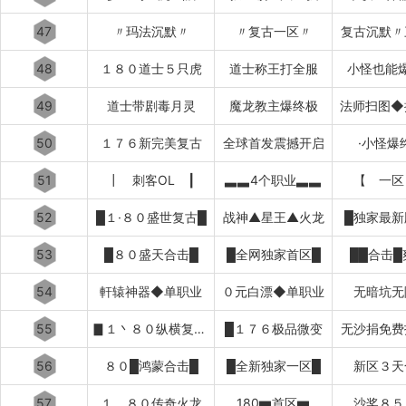
47
〃玛法沉默〃
〃复古一区〃
复古沉默〃
48
１８０道士５只虎
道士称王打全服
小怪也能
49
道士带剧毒月灵
魔龙教主爆终极
法师扫图◆
50
１７６新完美复古
全球首发震撼开启
·小怪爆
51
┃ 刺客OL ┃
▃▃4个职业▃▃
【 一区
52
█１·８０盛世复古█
战神▲星王▲火龙
█独家最新
53
█８０盛天合击█
█全网独家首区█
██合击█
54
軒辕神器◆单职业
０元白漂◆单职业
无暗坑无
55
▊１丶８０纵横复古▊
█１７６极品微变
无沙捐免费
56
８０█鸿蒙合击█
█全新独家一区█
新区３天
57
１．８０传奇火龙
180▆首区▆
沙奖８５