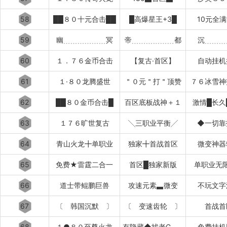
58
██８０十元合击██
█高爆星王+3█
10元全
59
幽﹍﹍﹍﹍﹍﹍冥
帝﹍﹍﹍﹍﹍﹍都
沉﹍﹍﹍
60
１．７６金币合击
【复古·首区】
自动挂机
61
１·８０龙腾盛世
＂０元＂打＂顶赞
７６冰雪神
62
██８０金币合击█
百区底板战神＋１
激情█长久
63
１７６旷世复古
╲三职业平衡╱
◆一切靠
64
青山火龙╋单职业
独家╋首战首区
微变神器
65
免费★雷霆二合一
首区█独家新版
单职业无
66
道士带鲲鹏巨兽
攻速元素▃微变
不玩文字
67
〔 韩国沉默 〕
〔 变速齿轮 〕
首战首
68
１●８０至尊火龙
有隐藏◆找老G退款
免费挂机