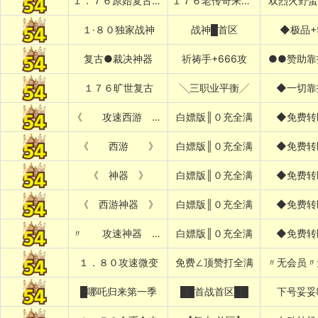
１．７６原始复古███████
１７６老传奇来了████████
双烈火野蛮
１·８０独家战神
战神█首区
◆极品+
复古●裁决神器
祈祷手+666攻
●●赞助靠
１７６旷世复古
╲三职业平衡╱
◆一切靠
《 攻速西游 》
白嫖版║０充全满
◆免费转
《 西游 》
白嫖版║０充全满
◆免费转
《 神器 》
白嫖版║０充全满
◆免费转
《 西游神器 》
白嫖版║０充全满
◆免费转
〃 攻速神器 〃
白嫖版║０充全满
◆免费转
１．８０攻速微变
免费∠顶赞打全满
〃无会员〃
█哪吒归来第一季
██首战首区██
下号妥妥