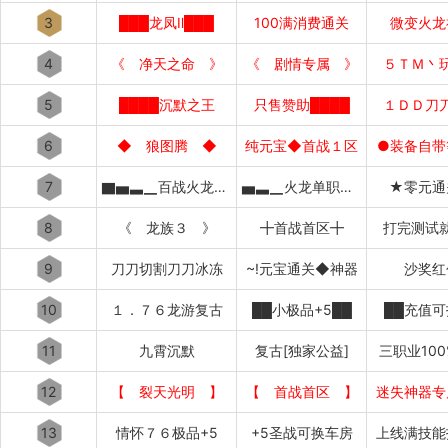
3
███龙凤Ⅱ███
100满消费通关
微变火龙
4
《 净天之命 》
《 剧情专属 》
５ＴＭ丶
5
████沉默之王
只售赞助████
１ＤＤ刀
6
◆ 狼图腾 ◆
纯元宝◆首战１区
●装备自带
7
▇▅▃▁百战火龙▁▃▅▇
▅▃▁火龙单职业▁▃▅
★零元通
8
《 龙族３ 》
╋首战首区╋
打完测试
9
刀刀切割刀刀冰冻
~!元宝通关◆神器
沙奖红
10
１．７６龙游复古
██小极品+5██
██充值可
11
九霄沉默
复古[独家公益]
三职业10
12
【 裂天光明 】
【 首战首区 】
迷失神器专
13
情怀７６极品+5
+5圣战可换车房
上线满技能