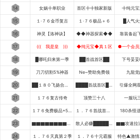
14
女娲╋单职业
首区╋╋独家新版
╋纯元宝
15
１·７６金币复古
１·７６极品＋６
█人气火
16
神灵【洛神诀】
◆◆神器探索◆◆
靠装备起
17
((( 我是皇 )))
◆纯元宝◆真１区
●一个会员
18
█哪吒归来第一季
██首战首区██
下号妥妥
19
刀刀切割5%神器
Ne~赞助免费领
九龍觉
20
██１８０飞扬合击██
████首战首区████
引爆全网星
21
１７６复古传奇
顶赞三十八
一服玩
22
１７６免费极品+5〓道招猛虎〓
１．７６首战首区刚开１秒███
180杀怪
23
▇▇▇▇▇▇▇▇▇▇太初之始
散人必赚█████████
24
１．７６天真第２季
１．７６十元霸服
特色▲激情