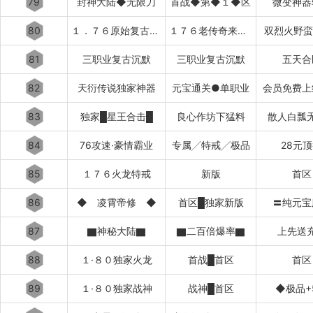
79
封神大陆◆无限刀
首战◆第◆１◆区
微变神器
80
１．７６原始复古███████
１７６老传奇来了████████
双烈火野蛮
81
三职业复古沉默
三职业复古沉默
五天合
82
天衍传说独家神器
元宝通关●单职业
会员免费上
83
独家█星王合击█
良心作坊下猛料
散人白瓢
84
76攻速·豪情霸业
专属╱特戒╱极品
28元
85
１７６火龙特戒
新版
首区
86
◆ 凌霄帝修 ◆
首区█独家新版
〓纯元宝
87
▇神秘大陆▇
▇二百倍爆率▇
上先送
88
１·８０独家火龙
首战█首区
首区
89
１·８０独家战神
战神█首区
◆极品+