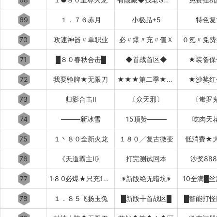
69
１．７６赤月
小极品+5
特色复
70
攻速神器〃单职业
必〃爆〃充〃值Ｘ
０氪〃免费
71
█８０春秋合击█
◆首战首区◆
★装备保
72
我要验牌★无限刀
★★★第二季★★★
★沙奖红
73
归影合击II
〔众天邪〕
〔蚩罗
74
────新冰雪
15顶赞────
吃肉天
75
１丶８０全新火龙
１８０╱复古微变
低消费★
76
《天道霸主Ⅱ》
打完测试回本
沙奖88
77
1·8 0必爆★只充10元
※新版绝无暗坑※
10全满█
78
１．８５飞扬玉兔
█新版╋首战区█
█智能打怪