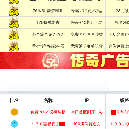
76攻速·豪情霸业
专属╱特戒╱极品
28元
176特戒复古
极品+10长期养老
白嫖好
必Ｘ爆Ｘ充Ｘ值Ｘ
免费〃打〃〃顶赞
７６冰雪神
天衍传说独家神器
元宝通关●单职业
会员免费上
排名
名称
IP
线路
1
免费BOSS必爆终极
今日首区刚开１秒
██非常好
2
１７６霸者复古██
100满消费通关
１８０小极