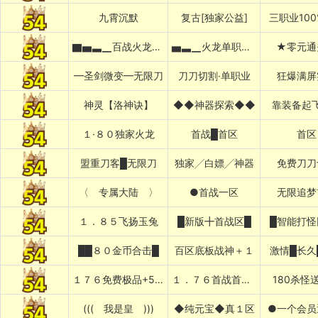
九霄沉默
复古[独家公益]
三职业10
▇▅▃▁百战火龙▁▃▅▇
▅▃▁火龙单职业▁▃▅
★零元通
━圣剑微变━无限刀
刀刀切割·单职业
狂爆满屏
神灵【洛神诀】
◆◆神器探索◆◆
靠装备起
１·８０独家火龙
首战█首区
首区
盟重刀客█无限刀
独家╱白嫖╱神器
免费刀刀
〈 专属大陆 〉
●首战一区
无限追梦
１．８５飞扬玉兔
█新版╋首战区█
█智能打怪
██８０金币合击█
百区底板战神＋１
激情█长久
１７６免费极品+5〓道招猛虎〓
１．７６首战首区刚开１秒███
180杀怪
((( 我是皇 )))
◆纯元宝◆真１区
●一个会员