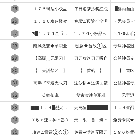
25
１７６玛法小极品
每日追梦沙奖紅包
█群内自由
26
１．８０攻速微变
免费∠顶赞打全满
〃无会员〃
27
◥█１．７６金币复古
１．７６小极品+５██◤
╲176金
28
南风微变◆单职业
独创◆首战①区
专属神器迷
29
【高爆﹍无限刀】
刀刀攻速刀刀吸血
公益神器专
30
【 天渊禁区 】
【 首站 】
【 首区
31
高爆〞奇遇无限刀
送沙捐▲送满回馈
公益神器专
32
英雄传说
复古攻速单职业
元宝通
33
▇▇１ＬＨ█烈火冰雪
无充值███████
１ＬＨ壹烈
34
Ｘ攻〃速〃神〃器Ｘ
无．限．首．爆〃
免费专属★
35
攻速∠雷霆②合①
免费→满速无限刀
１８０格背