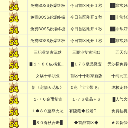
免费BOSS必爆终极
今日首区刚开１秒
██非常好
免费BOSS必爆终极
今日首区刚开１秒
██非常好
免费BOSS必爆终极
今日首区刚开１秒
██非常好
免费BOSS必爆终极
今日首区刚开１秒
██非常好
三职业复古沉默
三职业复古沉默
五天合
▊１丶８０纵横复古▊
█１７６极品微变
无沙捐免费
女娲╋单职业
首区╋╋独家新版
╋纯元宝
新《宠物天花板》
0充『宝宝带飞』
终极宠野
１·７６金币复古
１·７６极品＋６
█人气火
１●８０至尊火龙
有隐藏◆找老G退款
免费挂机
█８０春秋合击█
◆首战首区◆
★装备保