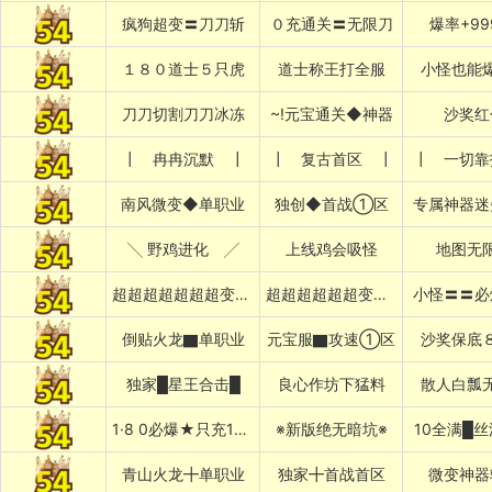
疯狗超变〓刀刀斩
０充通关〓无限刀
爆率+99
１８０道士５只虎
道士称王打全服
小怪也能
刀刀切割刀刀冰冻
~!元宝通关◆神器
沙奖红
┃ 冉冉沉默 ┃
┃ 复古首区 ┃
┃ 一切靠
南风微变◆单职业
独创◆首战①区
专属神器迷
╲ 野鸡进化 ╱
上线鸡会吸怪
地图无
超超超超超超超变变变变
超超超超超超变变变变变
小怪〓〓必
倒贴火龙▇单职业
元宝服▇攻速①区
沙奖保底
独家█星王合击█
良心作坊下猛料
散人白瓢
1·8 0必爆★只充10元
※新版绝无暗坑※
10全满█
青山火龙╋单职业
独家╋首战首区
微变神器