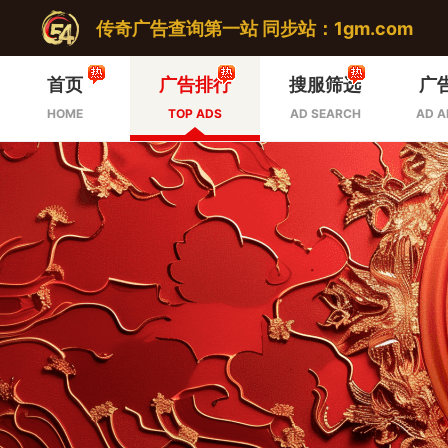
传奇广告查询第一站 同步站：1gm.com
首页
广告排行
搜服筛选
广
HOME
TOP ADS
AD SEARCH
AD A