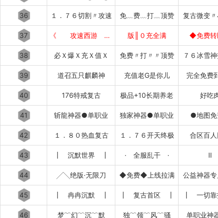
36
１．７６切割〃攻速
免﹏费﹏打﹏顶赞
复古微变〃
37
《 攻速西游 》
版║０充全满
◆免费转
38
必Ｘ爆Ｘ充Ｘ值Ｘ
免费〃打〃〃顶赞
７６冰雪神
39
道召五只麒麟神
充值老G是你儿
完全免费
40
176特戒复古
极品+10长期养老
好吃
41
斩龍神器●单职业
独家神器●单职业
●地图免
42
１．８０热血复古
１．７６开天终极
合区百人
43
┃ 沉默世界 ┃
· 全服乱干 ·
Ⅱ
44
╱╲绝版·无限刀
◆免费◆上线拉满
公益神器专
45
┃ 冉冉沉默 ┃
┃ 复古首区 ┃
┃ 一切靠
46
梦﹌幻﹌沉﹌默
独﹌领﹌风﹌骚
单职业神