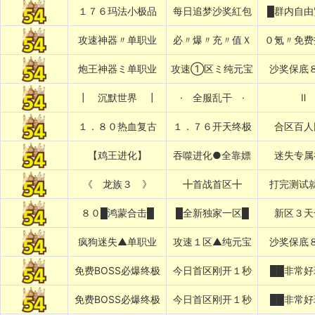
１７６玛法小极品
每日追梦沙奖紅包
█群内自由
攻速神器〃单职业
必〃爆〃充〃值Ｘ
０氪〃免费
炮王神器ミ单职业
攻速①区ミ纯元宝
沙奖保底
┃ 沉默世界 ┃
· 全服乱干 ·
Ⅱ
１．８０热血复古
１．７６开天终极
合区百人
【鸡王进化】
吞噬进化●全靠嫖
迷失专属
《 龙族３ 》
╋首战首区╋
打完测试
８０█鸿蒙合击█
█全新独家一区█
新区３天
疯狗迷失▲单职业
攻速１区▲纯元宝
沙奖保底
免费BOSS必爆终极
今日首区刚开１秒
██非常好
免费BOSS必爆终极
今日首区刚开１秒
██非常好