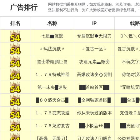
网站数据均采集互联网，如发现跑路服、涉及诈骗、违法圈
广告排行
坚决抵制不法行为，为广大游戏爱好者提供绿色环境。
排名
名称
IP
线路
七星▇沉默
专属沉默●无限刀
０╲氪╲
〃玛法沉默〃
〃复古一区〃
复古沉默〃
道士带鲲鹏巨兽
攻速元素▃微变
不玩文字
１．７９特戒神器
高爆攻速变态切割
你绝对没
第一未央█迷失
██首站首区██
“无暗坑无
█８０盛天合击█
█全网独家首区█
██合击█
１．７６变态攻速
你从未玩过的版本
充值老Ｇ
１．７６龙游复古
██小极品+5██
██充值可
【高爆﹍无限刀】
刀刀攻速刀刀吸血
公益神器专