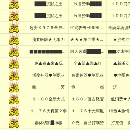
████沉默之王
只售赞助████
１ＤＤ刀
████沉默之王
只售赞助████
１ＤＤ刀
超变Ｘ９７６全屏乱炸神技
亿兆攻击+999999%吸血专属
我要验牌★无限刀
★★★第二季★★★
★沙奖红
▇▇▇▇▇▇▇▇▇▇太初之始
散人必赚█████████
免▲费▲来▲玩
全▲部▲靠▲打
▲新斩立
斩龍神器●单职业
独家神器●单职业
●地图免
幽﹍﹍﹍﹍﹍﹍冥
帝﹍﹍﹍﹍﹍﹍都
沉﹍﹍﹍
１丶８０全新火龙
１８０╱复古微变
低消费★
１．７６天真第２季
１．７６十元霸服
特色▲激情
群体切割█神器
０充．自己打满赞
打充值．