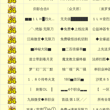
归影合击II
〔众天邪〕
〔蚩罗
▇▇１ＬＨ█烈火冰雪
无充值███████
１ＬＨ壹烈
╱╲绝版·无限刀
◆免费◆上线拉满
公益神器专
江南微变◆无限刀
免费吸怪挂机切割
◆全爆超
▇神秘大陆▇
▇二百倍爆率▇
上先送
道士带剧毒月灵
魔龙教主爆终极
法师扫图◆
梦﹌幻﹌沉﹌默
独﹌领﹌风﹌骚
单职业神
１．８０传奇火龙
180▆首区▆
沙奖８５
┃ 刺客OL ┃
▃▃4个职业▃▃
【 一区
九烛微变●单职业
首战·第１区╱╱
所有全
攻速∠雷霆②合①
免费→满速无限刀
１８０格背