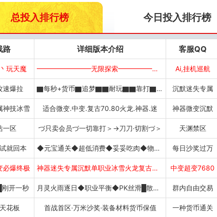
总投入排行榜
今日投入排行榜
线路
详细版本介绍
客服QQ
丶玩天魔
━━━━━━━━无限探索━━━━━━━━
Ai,挂机巡航
攻速爆拉
▇每秒+货币▇追梦▇▇耐玩▇▇靠打▇▇免
沉默迷失专属
属神技冰雪
适合微变.中变.复古70.80火龙.神器.迷
神器微变沉默
站一区
づ只卖会员づ一切靠打＞→刀刀·切割づ＞
天渊禁区
试就回本
◆元宝通关◆超低消费◆妥妥吃肉◆物价稳定
每日沙奖过万
变必爆终极
神器迷失专属沉默单职业冰雪火龙复古神技
中变超变7680
█刚开一秒
月灵火雨逐日◆职业平衡◆PK丝滑█散人追
群内自由交易
天花板
首战首区·万米沙奖·装备材料货币保值
一种货币通关