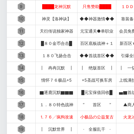
9
████龙神沉默
只售赞助████
１ＤＤ
10
神灵【洛神诀】
◆◆神器激情◆◆
靠装备
11
天衍传说独家神器
元宝通关●单职业
会员免
12
█８０金币合击█
百区底板战神＋１
新百区
13
１８０飞扬合击
◆◆首战首区◆◆
引爆全
14
┃ 冉冉沉默 ┃
┃ 绝版首区 ┃
┃ 一
15
情怀７６极品+5
+5圣战可换车房
上线满
16
▇逐鹿沉默▇▇▇
█元宝保值回收█
▅▇首
17
１．８０特色战神
“ 首区 ”
▲商
18
⒈７６╱疯狗攻速
小极品の公益复古
火龙
19
┃ 沉默世界 ┃
· 全服乱干 ·