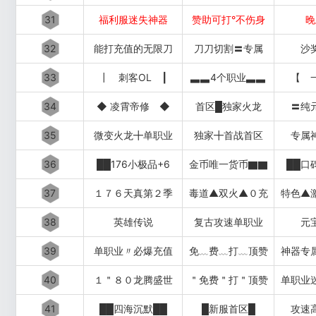
31
福利服迷失神器
赞助可打°不伤身
晚
32
能打充值的无限刀
刀刀切割〓专属
沙
33
┃ 刺客OL ┃
▃▃4个职业▃▃
【 
34
◆ 凌霄帝修 ◆
首区█独家火龙
〓纯
35
微变火龙╋单职业
独家╋首战首区
专属
36
██176小极品+6
金币唯一货币▇▇
██口
37
１７６天真第２季
毒道▲双火▲０充
特色▲
38
英雄传说
复古攻速单职业
元
39
单职业〃必爆充值
免﹏费﹏打﹏顶赞
神器专
40
１＂８０龙腾盛世
＂免费＂打＂顶赞
单职业
41
██四海沉默██
█新服首区█
攻速