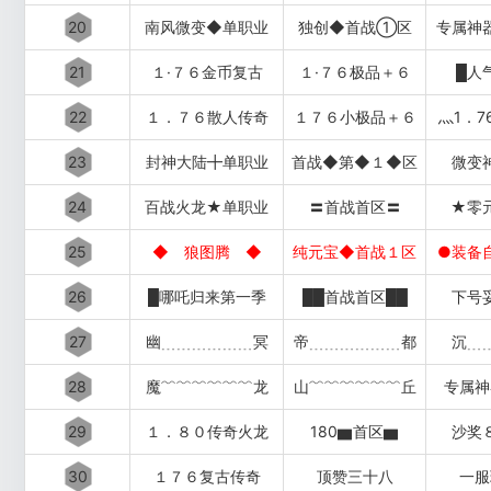
20
南风微变◆单职业
独创◆首战①区
专属神
21
１·７６金币复古
１·７６极品＋６
█人
22
１．７６散人传奇
１７６小极品＋６
灬1．7
23
封神大陆╋单职业
首战◆第◆１◆区
微变
24
百战火龙★单职业
〓首战首区〓
★零
25
◆ 狼图腾 ◆
纯元宝◆首战１区
●装备
26
█哪吒归来第一季
██首战首区██
下号
27
幽﹍﹍﹍﹍﹍﹍冥
帝﹍﹍﹍﹍﹍﹍都
沉﹍
28
魔﹌﹌﹌﹌﹌﹌龙
山﹌﹌﹌﹌﹌﹌丘
专属神
29
１．８０传奇火龙
180▆首区▆
沙奖
30
１７６复古传奇
顶赞三十八
一服