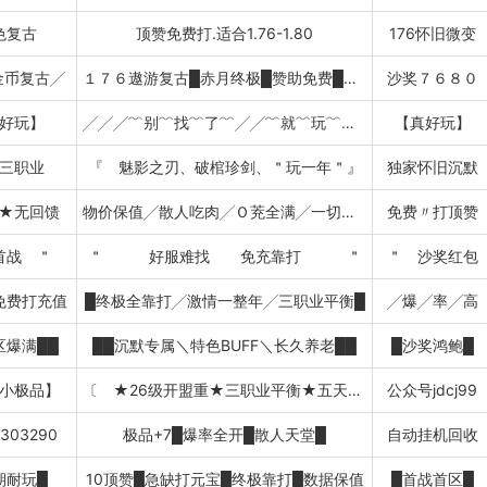
色复古
顶赞免费打.适合1.76-1.80
176怀旧微变
金币复古╱
１７６遨游复古█赤月终极█赞助免费█特色
沙奖７６８０
好玩】
╱╱╱﹌别﹌找﹌了﹌╱╱﹌就﹌玩﹌我﹌╱
【真好玩】
三职业
『 魅影之刃、破棺珍剑、＂玩一年＂』
独家怀旧沉默
★无回馈
物价保值╱散人吃肉╱Ｏ茺全满╱一切全靠打
免费〃打顶赞
首战 ＂
＂ 好服难找 免充靠打 ＂
＂ 沙奖红包
免费打充值
█终极全靠打╱激情一整年╱三职业平衡█
╱爆╱率╱高
区爆满██
██沉默专属＼特色BUFF＼长久养老██
█沙奖鸿鲍█
小极品】
〔 ★26级开盟重★三职业平衡★五天后合区
公众号jdcj99
303290
极品+7█爆率全开█散人天堂█
自动挂机回收
期耐玩█
10顶赞█急缺打元宝█终极靠打█数据保值
█首战首区█