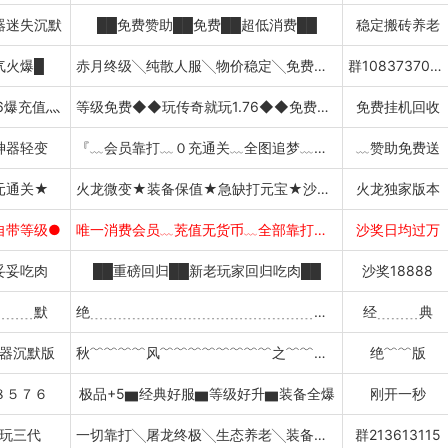
器迷失沉默
██免费赞助██免费██超低消费██
稳定搬砖养老
气火爆█
赤月终级╲纯散人服╲物价稳定╲免费挂机
群1083737056
6爆充值灬
等级免费◆◆玩传奇就玩1.76◆◆免费挂机
免费挂机回收
神器轻变
『﹏会员靠打﹏０充通关﹏全图追梦﹏货币保
﹏赞助免费送
元通关★
火龙微变★装备保值★急缺打元宝★沙奖红包
火龙独家版本
自带等级●
唯一消费会员﹏茺值无货币﹏全部靠打﹏吃肉
沙奖日均过万
妥妥吃肉
██重磅回归██新老玩家回归吃肉██
沙奖18888
﹍﹍﹍默
绝﹍﹍﹍﹍﹍﹍﹍﹍﹍﹍﹍﹍﹍﹍﹍﹍﹍﹍版
经﹍﹍﹍典
器沉默版
秋﹌﹌﹌﹌风﹌﹌﹌﹌﹌﹌﹌﹌之﹌﹌﹌﹌城
绝﹌﹌版
８５７６
极品+5▆经典好服▆等级好升▆装备全爆
刚开一秒
玩三代
一切靠打╲屠龙终极╲生态养老╲装备保值
群213613115