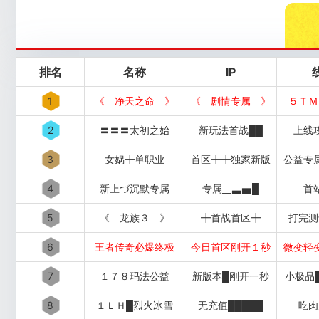
排名
名称
IP
1
《 净天之命 》
《 剧情专属 》
５ＴＭ
2
〓〓〓太初之始
新玩法首战██
上线
3
女娲╋单职业
首区╋╋独家新版
公益专
4
新上づ沉默专属
专属▁▃▅█
首
5
《 龙族３ 》
╋首战首区╋
打完测
6
王者传奇必爆终极
今日首区刚开１秒
微变轻
7
１７８玛法公益
新版本█刚开一秒
小极品
8
１ＬＨ█烈火冰雪
无充值█████
吃肉