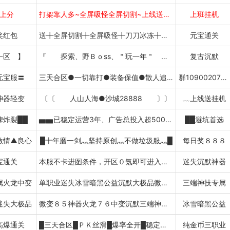
上分
打架靠人多~全屏吸怪全屏切割~上线送赞助
上班挂机
奖红包
送╋全屏切割╋全屏吸怪╋刀刀冰冻╋赞助直
元宝通关
一区 】
『 探索、野Ｂｏss、＂玩一年＂ 』
复古沉默
元宝服〓
三天合区●一切靠打●装备保值●散人追梦
群1090020758
神器轻变
〔〔 人山人海●沙城28888 〕〕
﹏上线送挂机
碑炸裂██
▅▅已稳定运营3年、广告总投入超500万▅▅
██避坑首选
激情▲良心
█十年磨一剑灬坚持原创灬不做垃圾服灬█
每日奖８８８
宝通关
本服不卡进图条件，开区０氪即可进入所有图
迷失沉默神器
属火龙中变
单职业迷失冰雪暗黑公益沉默大极品微变８５
三端神技专属
迷失大极品
微变８５神器火龙７６中变沉默三端神技专属
冰雪暗黑公益
高爆通关
█三天合区█ＰＫ丝滑█爆率全开█稳定养老
纯金币三职业