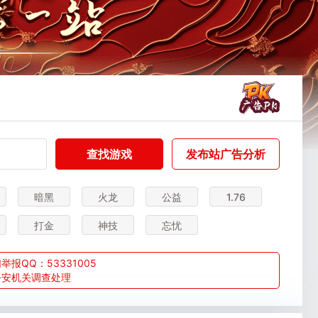
查找游戏
发布站广告分析
暗黑
火龙
公益
1.76
打金
神技
忘忧
QQ：53331005
公安机关调查处理