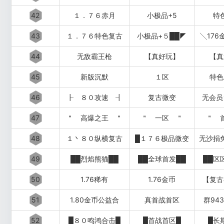
42
１．７６赤月
小极品+5
特
43
１．７６特色复古
小极品+５██◤
╲176
44
无敌霸王枪
【真好玩】
【真
45
新版沉默
１区
特色
46
┠ ８０攻速 ┨
复古微变
无会员
47
＂ 高爆之王 ＂
＂ 一区 ＂
＂ 
48
１丶８０纵横复古
█１７６极品微变
无沙捐
49
██烈焰熊猫██
██全球首发██
██区
50
1.76稀有
1.76金币
【复古
51
1.80金币公益合
真首战首区
群943
52
█８０鸣鸿合击█
█首战首区█
█长