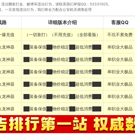
法圈套打金、赌博等违法行为，请联系我们举报QQ：53331005。
境。一旦发现违法行为，我们将全力配合公安机关调查处理
线路
详细版本介绍
客服QQ
一爆充值
（一切靠打）（不用充值）（全部看脸）
不坑不累免费
火龙神器
██装备保值██物价稳定██超低消费███
单职业大极品
火龙神器
██装备保值██物价稳定██超低消费███
单职业大极品
火龙神器
██装备保值██物价稳定██超低消费███
单职业大极品
火龙神器
██装备保值██物价稳定██超低消费███
单职业大极品
火龙神器
██装备保值██物价稳定██超低消费███
单职业大极品
火龙神器
██装备保值██物价稳定██超低消费███
单职业大极品