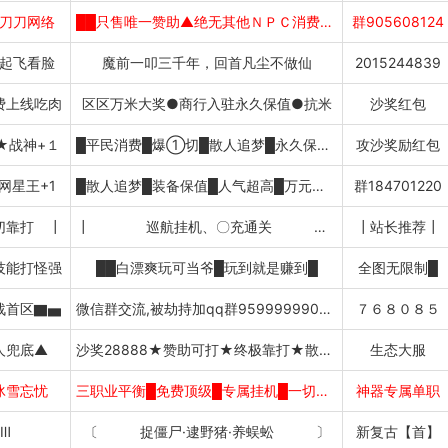
刀刀网络
██只售唯一赞助▲绝无其他ＮＰＣ消费██
群905608124
起飞看脸
魔前一叩三千年，回首凡尘不做仙
2015244839
费上线吃肉
区区万米大奖●商行入驻永久保值●抗米
沙奖红包
★战神+１
█平民消费█爆①切█散人追梦█永久保值█
攻沙奖励红包
网星王+1
█散人追梦█装备保值█人气超高█万元沙奖
群184701220
切靠打 ┃
┃ 巡航挂机、〇充通关 ┃
┃站长推荐┃
技能打怪强
██白漂爽玩可当爷█玩到就是赚到█
全图无限制█
战首区▇▅
微信群交流,被劫持加qq群959999990下载
７６８０８５
人兜底▲
沙奖28888★赞助可打★终极靠打★散人追梦
生态大服
冰雪忘忧
三职业平衡█免费顶级█专属挂机█一切靠打
神器专属单职
Ⅲ
〔 捉僵尸·逮野猪·养蜈蚣 〕
新复古【首】