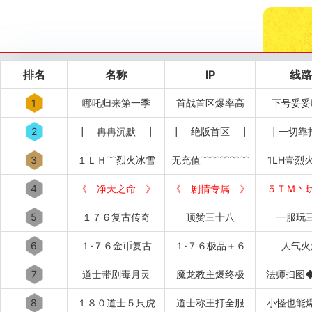
排名
名称
IP
线路
1
哪吒归来第一季
首战首区爆率高
下号妥妥
2
┃ 冉冉沉默 ┃
┃ 绝版首区 ┃
┃一切靠
3
１ＬＨ﹌烈火冰雪
无充值﹌﹌﹌﹌﹌
1LH壹烈
4
《 净天之命 》
《 剧情专属 》
５ＴＭ丶
5
１７６复古传奇
顶赞三十八
一服玩
6
１·７６金币复古
１·７６极品＋６
人气火
7
道士带剧毒月灵
魔龙教主爆终极
法师扫图
8
１８０道士５只虎
道士称王打全服
小怪也能