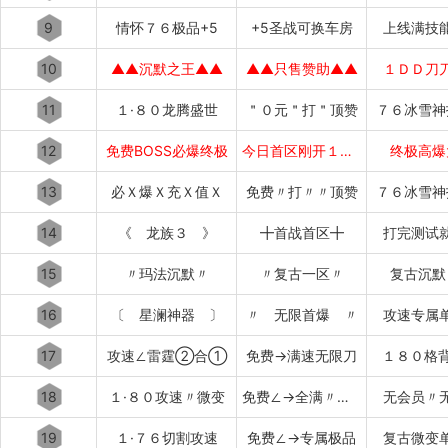
9
情怀７６极品+5
+5圣战可换车房
上线满技
10
▲▲沉默之王▲▲
▲▲只售赞助▲▲
１ＤＤ刀
11
１·８０龙腾盛世
＂０元＂打＂顶赞
７６冰雪神
12
免费BOSS必爆终极
今日首区刚开１秒╋
终极高爆
13
必Ｘ爆Ｘ充Ｘ值Ｘ
免费〃打〃〃顶赞
７６冰雪神
14
《 龙族３ 》
╋首战首区╋
打完测试
15
〃玛法沉默〃
〃复古一区〃
复古沉默
16
〔 星澜神器 〕
〃 无限首爆 〃
攻速专属
17
攻速∠雷霆②合①
免费→满速无限刀
１８０格
18
１·８０攻速〃微变
免费∠→全满〃毕业
无会员〃
19
１·７６切割攻速
免费∠→专属极品
复古微变