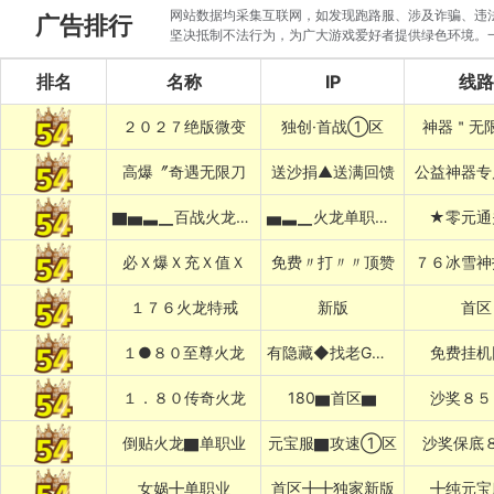
网站数据均采集互联网，如发现跑路服、涉及诈骗、违法圈
广告排行
坚决抵制不法行为，为广大游戏爱好者提供绿色环境。
排名
名称
IP
线路
２０２７绝版微变
独创·首战①区
神器＂无
高爆〞奇遇无限刀
送沙捐▲送满回馈
公益神器专
▇▅▃▁百战火龙▁▃▅▇
▅▃▁火龙单职业▁▃▅
★零元通
必Ｘ爆Ｘ充Ｘ值Ｘ
免费〃打〃〃顶赞
７６冰雪神
１７６火龙特戒
新版
首区
１●８０至尊火龙
有隐藏◆找老G退款
免费挂机
１．８０传奇火龙
180▆首区▆
沙奖８５
倒贴火龙▇单职业
元宝服▇攻速①区
沙奖保底
女娲╋单职业
首区╋╋独家新版
╋纯元宝