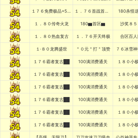
１７６免费极品+5〓道招猛虎〓
１．７６首战首区刚开１秒███
180杀怪
１．８０传奇火龙
180▆首区▆
沙奖８５
１．８０热血复古
１．７６开天终极
合区百人
１·８０龙腾盛世
＂０元＂打＂顶赞
７６冰雪神
１７６霸者复古██
100满消费通关
１８０小极
１７６霸者复古██
100满消费通关
１８０小极
１７６霸者复古██
100满消费通关
１８０小极
１７６霸者复古██
100满消费通关
１８０小极
１７６霸者复古██
100满消费通关
１８０小极
１７６霸者复古██
100满消费通关
１８０小极
【高爆﹍无限刀】
刀刀攻速刀刀吸血
公益神器专