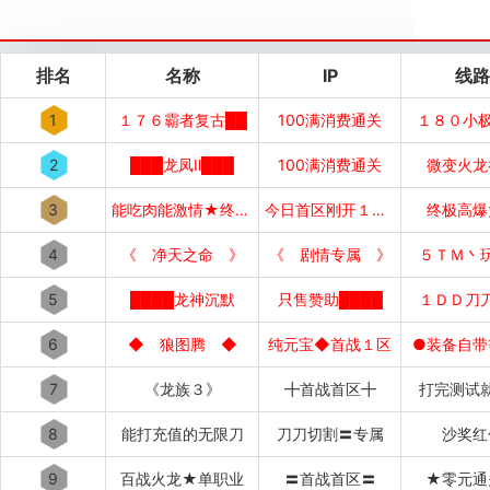
排名
名称
IP
线路
1
１７６霸者复古██
100满消费通关
１８０小极
2
███龙凤Ⅱ███
100满消费通关
微变火龙
3
能吃肉能激情★终极好打
今日首区刚开１秒１秒███
终极高爆
4
《 净天之命 》
《 剧情专属 》
５ＴＭ丶
5
████龙神沉默
只售赞助████
１ＤＤ刀
6
◆ 狼图腾 ◆
纯元宝◆首战１区
●装备自带
7
《龙族３》
╋首战首区╋
打完测试
8
能打充值的无限刀
刀刀切割〓专属
沙奖红
9
百战火龙★单职业
〓首战首区〓
★零元通