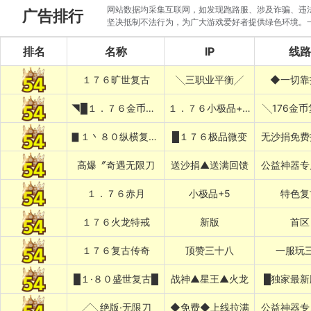
网站数据均采集互联网，如发现跑路服、涉及诈骗、违法圈
广告排行
坚决抵制不法行为，为广大游戏爱好者提供绿色环境。
排名
名称
IP
线路
１７６旷世复古
╲三职业平衡╱
◆一切靠
◥█１．７６金币复古
１．７６小极品+５██◤
╲176金
▊１丶８０纵横复古▊
█１７６极品微变
无沙捐免费
高爆〞奇遇无限刀
送沙捐▲送满回馈
公益神器专
１．７６赤月
小极品+5
特色复
１７６火龙特戒
新版
首区
１７６复古传奇
顶赞三十八
一服玩
█１·８０盛世复古█
战神▲星王▲火龙
█独家最新
╱╲绝版·无限刀
◆免费◆上线拉满
公益神器专