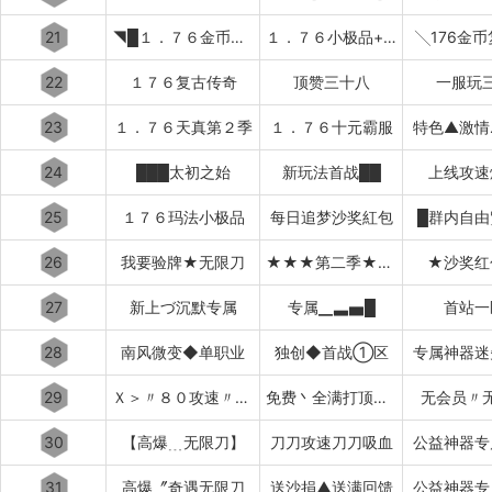
21
◥█１．７６金币复古
１．７６小极品+５██◤
╲176金
22
１７６复古传奇
顶赞三十八
一服玩
23
１．７６天真第２季
１．７６十元霸服
特色▲激情
24
███太初之始
新玩法首战██
上线攻速
25
１７６玛法小极品
每日追梦沙奖紅包
█群内自由
26
我要验牌★无限刀
★★★第二季★★★
★沙奖红
27
新上づ沉默专属
专属▁▃▅█
首站一
28
南风微变◆单职业
独创◆首战①区
专属神器迷
29
Ｘ＞〃８０攻速〃＜Ｘ
免费丶全满打顶赞▂▃▅▇
无会员〃
30
【高爆﹍无限刀】
刀刀攻速刀刀吸血
公益神器专
31
高爆〞奇遇无限刀
送沙捐▲送满回馈
公益神器专