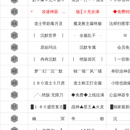
43
〃 攻速神器 〃
版║０充全满
◆免费转
44
道士带剧毒月灵
魔龙教主爆终极
法师扫图零
45
┃ 沉默世界 ┃
· 全服乱干 ·
Ⅲ
46
原始玛法
沉默专属
会员免
47
┃ 冉冉沉默 ┃
┃ 绝版首区 ┃
┃一切靠
48
梦﹌幻﹌沉﹌默
独﹌领﹌风﹌骚
单职业神
49
１８０道士５只虎
道士称王打全服
小怪也能
50
╱╲绝版·无限刀
◆免费◆上线拉满
公益神器专
51
█１·８０盛世复古█
战神▲星王▲火龙
█独家最新
52
幽﹍﹍﹍﹍﹍﹍冥
帝﹍﹍﹍﹍﹍﹍都
沉﹍﹍﹍