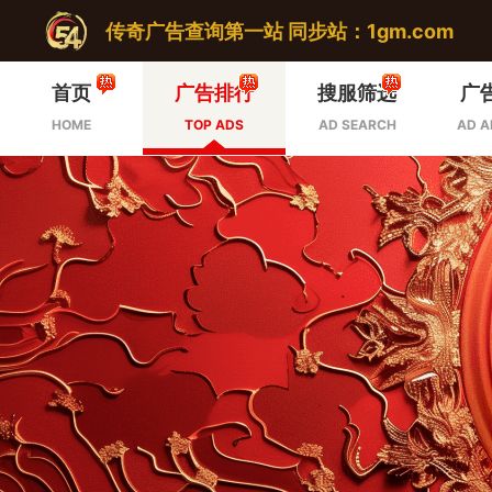
传奇广告查询第一站 同步站：1gm.com
首页
广告排行
搜服筛选
广
HOME
TOP ADS
AD SEARCH
AD A