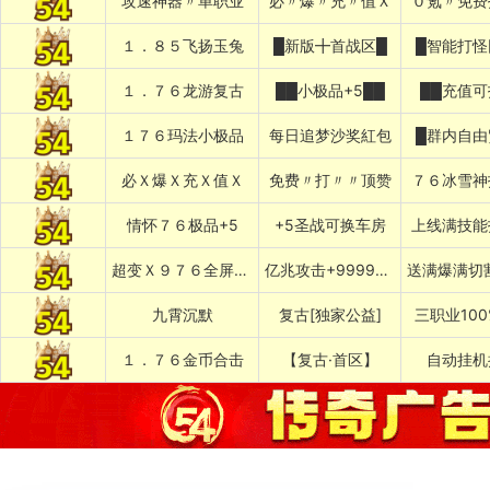
攻速神器〃单职业
必〃爆〃充〃值Ｘ
０氪〃免费
１．８５飞扬玉兔
█新版╋首战区█
█智能打怪
１．７６龙游复古
██小极品+5██
██充值可
１７６玛法小极品
每日追梦沙奖紅包
█群内自由
必Ｘ爆Ｘ充Ｘ值Ｘ
免费〃打〃〃顶赞
７６冰雪神
情怀７６极品+5
+5圣战可换车房
上线满技能
超变Ｘ９７６全屏乱炸神技
亿兆攻击+999999%吸血专属
九霄沉默
复古[独家公益]
三职业10
１．７６金币合击
【复古·首区】
自动挂机