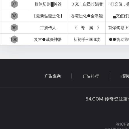
97
群体切割█神器
０充．自己打满赞
打充值．
98
【最新骷髅进化】
吞噬进化●全靠嫖
▄充值好
99
古族传人
《 专 属 》
首爆奖励上
100
复古●裁决神器
祈祷手+666攻
●●赞助靠
广告查询
|
广告排行
|
招聘
54.COM 传奇资源
渝ICP