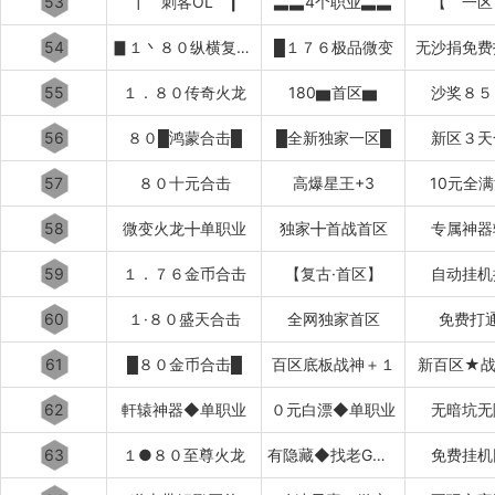
53
┃ 刺客OL ┃
▃▃4个职业▃▃
【 一区
54
▊１丶８０纵横复古▊
█１７６极品微变
无沙捐免费
55
１．８０传奇火龙
180▆首区▆
沙奖８５
56
８０█鸿蒙合击█
█全新独家一区█
新区３天
57
８０十元合击
高爆星王+3
10元全
58
微变火龙╋单职业
独家╋首战首区
专属神器
59
１．７６金币合击
【复古·首区】
自动挂机
60
１·８０盛天合击
全网独家首区
免费打
61
█８０金币合击█
百区底板战神＋１
新百区★战
62
軒辕神器◆单职业
０元白漂◆单职业
无暗坑无
63
１●８０至尊火龙
有隐藏◆找老G退款
免费挂机