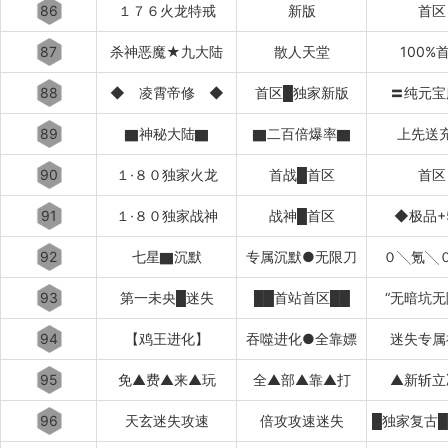
86
１７６火龙特戒
新版
首区
87
杀神恶魔★九大陆
散人天堂
100%
88
◆ 凌霄帝修 ◆
首区█独家新版
〓纯元宝
89
▇神秘大陆▇
▇二百倍爆率▇
上先送
90
１·８０独家火龙
首战█首区
首区
91
１·８０独家战神
战神█首区
◆极品+
92
七星▇沉默
专属沉默●无限刀
０╲氪╲
93
第一未央█迷失
██首站首区██
“无暗坑无
94
【鸡王进化】
吞噬进化●全靠嫖
迷失专属
95
免▲费▲来▲玩
全▲部▲靠▲打
▲新斩立
96
天玄迷失攻速
倍攻攻速迷失