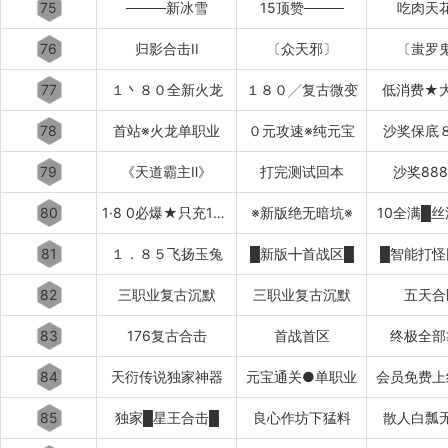
75
────新冰雪
15顶赞────
吃肉天
76
归影合击II
〔众天邪〕
〔蚩罗
77
１丶８０全新火龙
１８０╱复古微变
低消费★
78
首站※火龙单职业
０元攻速※纯元宝
沙奖保底
79
《天道霸主Ⅱ》
打完测试回本
沙奖88
80
1·8 0必爆★只充10元
※新版绝无暗坑※
10全满█
81
１．８５飞扬玉兔
█新版╋首战区█
█智能打怪
82
三职业复古沉默
三职业复古沉默
五天合
83
176复古合击
首战首区
终极全部
84
天衍传说独家神器
元宝通关●单职业
会员免费上
85
独家█星王合击█
良心作坊下猛料
散人白瓢