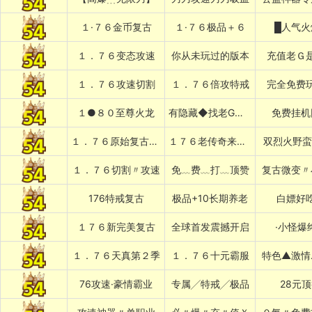
１·７６金币复古
１·７６极品＋６
█人气火
１．７６变态攻速
你从未玩过的版本
充值老Ｇ
１．７６攻速切割
１．７６倍攻特戒
完全免费
１●８０至尊火龙
有隐藏◆找老G退款
免费挂机
１．７６原始复古███████
１７６老传奇来了████████
双烈火野蛮
１．７６切割〃攻速
免﹏费﹏打﹏顶赞
复古微变〃
176特戒复古
极品+10长期养老
白嫖好
１７６新完美复古
全球首发震撼开启
·小怪爆
１．７６天真第２季
１．７６十元霸服
特色▲激情
76攻速·豪情霸业
专属╱特戒╱极品
28元