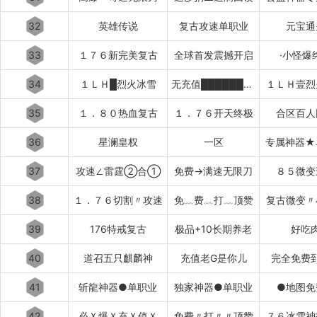
32
英雄传说
复古攻速单职业
元宝通
33
１７６新完美复古
全球首发震撼开启
·小怪爆
34
１ＬＨ█烈火冰雪
无充值████████████
１ＬＨ壹烈
35
１．８０热血复古
１．７６开天终极
合区百人
36
星澜皇权
一区
专属神器★
37
攻速∠雷霆②合①
免费→满速无限刀
８５微变
38
１．７６切割〃攻速
免﹏费﹏打﹏顶赞
复古微变〃
39
176特戒复古
极品+10长期养老
好吃
40
道召五只麒麟神
充值老G是你儿
完全免费
41
斩龍神器●单职业
独家神器●单职业
●地图免
42
必Ｘ爆Ｘ充Ｘ值Ｘ
免费〃打〃〃顶赞
７６冰雪神