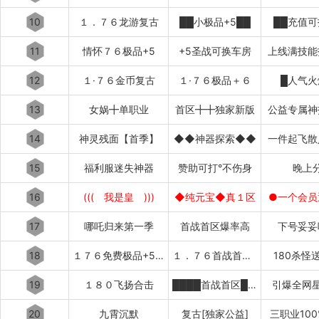
10
１．７６龙游复古
██小极品+5██
██充值可
11
情怀７６极品+5
+5圣战可换车房
上线满技能
12
１·７６金币复古
１·７６极品＋６
█人气火
13
女娲╋单职业
首区╋╋独家新版
公益专属神
14
神灵残面【首季】
◆◆神器探索◆◆
一件起飞散
15
福利服迷失神器
赞助可打°不伤身
晚上
16
((( 我是皇 )))
◆纯元宝◆真１区
●一个会员
17
哪吒归来第一季
首战首区爆率高
下号妥妥
18
１７６免费极品+5〓道招猛虎〓
１．７６首战首区刚开１秒███
180杀怪
19
１８０飞扬合击
████首战首区████
引爆全网星
20
九霄沉默
复古[独家公益]
三职业10