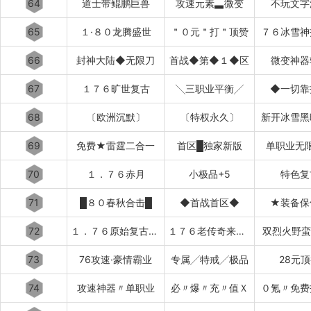
64
道士带鲲鹏巨兽
攻速元素▃微变
不玩文字
65
１·８０龙腾盛世
＂０元＂打＂顶赞
７６冰雪神
66
封神大陆◆无限刀
首战◆第◆１◆区
微变神器
67
１７６旷世复古
╲三职业平衡╱
◆一切靠
68
〔欧洲沉默〕
〔特权永久〕
新开冰雪黑
69
免费★雷霆二合一
首区█独家新版
单职业无
70
１．７６赤月
小极品+5
特色复
71
█８０春秋合击█
◆首战首区◆
★装备保
72
１．７６原始复古███████
１７６老传奇来了████████
双烈火野蛮
73
76攻速·豪情霸业
专属╱特戒╱极品
28元
74
攻速神器〃单职业
必〃爆〃充〃值Ｘ
０氪〃免费