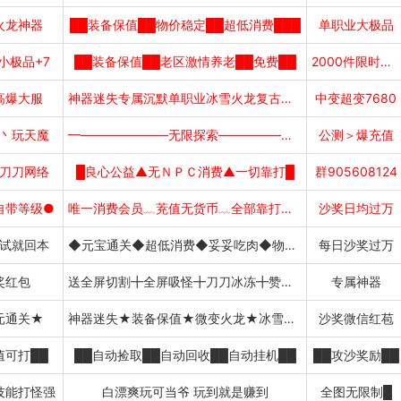
火龙神器
██装备保值██物价稳定██超低消费███
单职业大极品
小极品+7
██装备保值██老区激情养老██免费██
2000件限时首爆
高爆大服
神器迷失专属沉默单职业冰雪火龙复古神技
中变超变7680
丶玩天魔
━———————无限探索———————━
公测＞爆充值
刀刀网络
█良心公益▲无ＮＰＣ消费▲一切靠打█
群905608124
自带等级●
唯一消费会员﹏茺值无货币﹏全部靠打﹏吃肉
沙奖日均过万
试就回本
◆元宝通关◆超低消费◆妥妥吃肉◆物价稳定◆
每日沙奖过万
奖红包
送全屏切割╋全屏吸怪╋刀刀冰冻╋赞助直接领
专属神器
元通关★
神器迷失★装备保值★微变火龙★冰雪火龙
沙奖微信红苞
值可打██
██自动捡取██自动回收██自动挂机██
██攻沙奖励██
技能打怪强
白漂爽玩可当爷 玩到就是赚到
全图无限制█