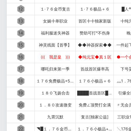
12
１·７６金币复古
１·７６极品＋６
█人
13
女娲╋单职业
首区╋╋独家新版
╋纯
14
福利服迷失神器
赞助可打°不伤身
晚
15
神灵残面【首季】
◆◆神器探索◆◆
一件起
16
((( 我是皇 )))
◆纯元宝◆真１区
●一个
17
哪吒归来第一季
首战首区爆率高
下号
18
１７６免费极品+5〓道招猛虎〓
１７６小极品＋６
灬1．7
19
１８０飞扬合击
████首战首区████
引爆全
20
１．８０攻速微变
免费∠顶赞打全满
〃无会
21
九霄沉默
复古[独家公益]
三职业1
22
◥█１．７６金币复古
１．７６小极品+５██◤
╲176