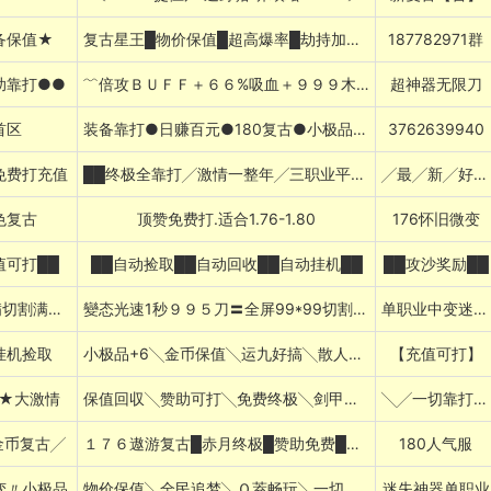
备保值★
复古星王█物价保值█超高爆率█劫持加Q群
187782971群
助靠打●●
﹌倍攻ＢＵＦＦ＋６６%吸血＋９９９木剑
超神器无限刀
首区
装备靠打●日赚百元●180复古●小极品+9
3762639940
免费打充值
██终极全靠打╱激情一整年╱三职业平衡██
╱最╱新╱好╱玩╱版╱本
色复古
顶赞免费打.适合1.76-1.80
176怀旧微变
值可打██
██自动捡取██自动回收██自动挂机██
██攻沙奖励██
送满爆满切割满吸暗黑神器
變态光速1秒９９５刀〓全屏99*99切割吸血８０Ｘ８５打金忘忧复古沉默
单职业中变迷失冰雪微变
挂机捡取
小极品+6╲金币保值╲运九好搞╲散人养老╲
【充值可打】
★大激情
保值回収╲赞助可打╲免费终极╲剑甲全爆
╲╱一切靠打╲╱
金币复古╱
１７６遨游复古█赤月终极█赞助免费█特色技能█送自动捡物挂机
180人气服
变〃小极品
物价保值╲全民追梦╲Ｏ茺畅玩╲一切靠打
迷失神器单职业