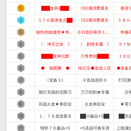
1
███龙凤Ⅱ███
100满消费通关
微变
2
１７６霸者复古██
100满消费通关
１８０
3
能吃肉能激情★终极好打
今日首区刚开１秒１秒███
终极
4
《 净天之命 》
《 剧情专属 》
５ＴＭ
5
████龙神沉默
只售赞助████
１ＤＤ
6
◆ 狼图腾 ◆
纯元宝◆首战１区
●装备
7
《龙族３》
╋首战首区╋
打完测
8
能打充值的无限刀
刀刀切割〓专属
沙
9
百战火龙★单职业
火龙单职业
★零
10
１．７６龙游复古
██小极品+5██
██充
11
情怀７６极品+5
+5圣战可换车房
上线满