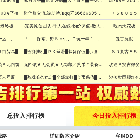
野蛮麻痹█
赤月终极▇运九好搞▇人气首区▇等级好升▇▇▇
群799943662████
00%平衡
微信群交流,被劫持加qq群666666051下载
７６８０８５
怪爆终极
·完美原创团队-千人在线-物价保值-散人吃肉
吃肉天花板
一区 】
『 探索、野Ｂｏss、＂玩一年＂ 』
复古沉默
自由贸易█
█智能挂机█ＰＫ丝滑█装备保值█小怪追梦█
８０复古８５
员〃无回馈
无回馈★无会员★无隐藏╱货币〃装备保值
攻速〃复古微变
百人同屏
█游戏长久稳定█全部靠打█金币保值█百人攻城█
沙奖励巨额红包
总投入排行榜
今日投入排行榜
线路
详细版本介绍
客服QQ