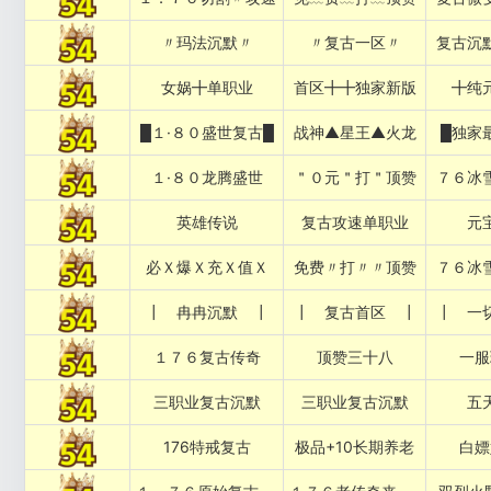
〃玛法沉默〃
〃复古一区〃
复古沉
女娲╋单职业
首区╋╋独家新版
╋纯
█１·８０盛世复古█
战神▲星王▲火龙
█独家
１·８０龙腾盛世
＂０元＂打＂顶赞
７６冰
英雄传说
复古攻速单职业
元
必Ｘ爆Ｘ充Ｘ值Ｘ
免费〃打〃〃顶赞
７６冰
┃ 冉冉沉默 ┃
┃ 复古首区 ┃
┃ 一
１７６复古传奇
顶赞三十八
一服
三职业复古沉默
三职业复古沉默
五
176特戒复古
极品+10长期养老
白嫖