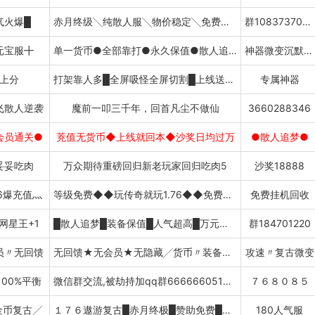
气火爆█
赤月终级╲纯散人服╲物价稳定╲免费挂机
群1083737056
元宝服╋
单一货币●全部靠打●永久保值●散人追梦
神器微变沉默火龙
上分
打架靠人多█全屏吸怪全屏切割█上线送赞助
专属神器
飞散人逆袭
魔前一叩三千年，回首凡尘不做仙
3660288346
会员通关●
茺值无货币◆上线就回本◆沙奖日均过万
●散人追梦●
妥妥吃肉
万众期待重磅回归新老玩家回归吃肉5
沙奖18888
6爆充值灬
等级免费◆◆玩传奇就玩1.76◆◆免费挂机
免费挂机回收
网星王+1
█散人追梦█装备保值█人气超高█万元沙奖
群184701220
员〃无回馈
无回馈★无会员★无隐藏╱货币〃装备保值
攻速〃复古微变
00%平衡
微信群交流,被劫持加qq群666666051下载
７６８０８５
金币复古╱
１７６遨游复古█赤月终极█赞助免费█特色技能█送自动捡物挂机
180人气服