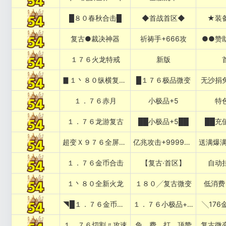
█８０春秋合击█
◆首战首区◆
★装
复古●裁决神器
祈祷手+666攻
●●赞
１７６火龙特戒
新版
▊１丶８０纵横复古▊
█１７６极品微变
无沙捐
１．７６赤月
小极品+5
特
１．７６龙游复古
██小极品+5██
██充
超变Ｘ９７６全屏乱炸神技
亿兆攻击+999999%吸血专属
１．７６金币合击
【复古·首区】
自动
１丶８０全新火龙
１８０╱复古微变
低消费
◥█１．７６金币复古
１．７６小极品+５██◤
╲176
１．７６切割〃攻速
免﹏费﹏打﹏顶赞
复古微