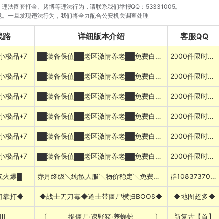
法圈套打金、赌博等违法行为，请联系我们举报QQ：53331005。
境。一旦发现违法行为，我们将全力配合公安机关调查处理
线路
详细版本介绍
客服QQ
小极品+7
██装备保值██老区激情养老██免费白嫖██
2000件限时首爆
小极品+7
██装备保值██老区激情养老██免费白嫖██
2000件限时首爆
小极品+7
██装备保值██老区激情养老██免费白嫖██
2000件限时首爆
小极品+7
██装备保值██老区激情养老██免费白嫖██
2000件限时首爆
小极品+7
██装备保值██老区激情养老██免费白嫖██
2000件限时首爆
小极品+7
██装备保值██老区激情养老██免费白嫖██
2000件限时首爆
气火爆█
赤月终级╲纯散人服╲物价稳定╲免费挂机
群1083737056
切靠打◆
◆战士刀刀毒◆道士带僵尸横扫BOOS◆
◆地图超多◆
Ⅲ
〔 捉僵尸·逮野猪·养蜈蚣 〕
新复古【首】