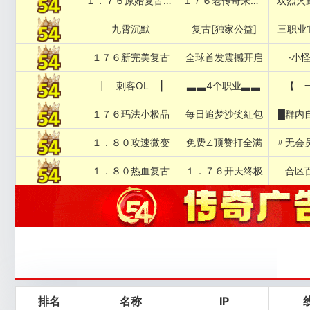
１．７６原始复古███████
１７６老传奇来了████████
双烈火
九霄沉默
复古[独家公益]
三职业1
１７６新完美复古
全球首发震撼开启
·小
┃ 刺客OL ┃
▃▃4个职业▃▃
【 
１７６玛法小极品
每日追梦沙奖紅包
█群内
１．８０攻速微变
免费∠顶赞打全满
〃无会
１．８０热血复古
１．７６开天终极
合区
排名
名称
IP