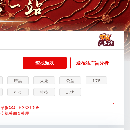
查找游戏
发布站广告分析
暗黑
火龙
公益
1.76
打金
神技
忘忧
QQ：53331005
公安机关调查处理