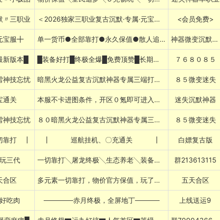
默〃三职业
＜2026独家三职业复古沉默·专属·元宝长期保值＞
<会员免费>
元宝服╋
单一货币●全部靠打●永久保值●散人追梦
神器微变沉默火龙
最新版本█
█装备好打█终极全爆█免费顶赞█长期耐玩█
７６８０８５
雪神技忘忧
暗黑火龙公益复古沉默神器专属三端打金合击
８５微变迷失
宝通关
本服不卡进图条件，开区０氪即可进入所有图
迷失沉默神器
雪神技忘忧
８０暗黑火龙公益复古沉默神器专属三端打金
８５微变迷失
切靠打 ┃
┃ 巡航挂机、〇充通关 ┃
白嫖复古版
玩三代
一切靠打╲屠龙终极╲生态养老╲装备保值
群213613115
天合区
多元素一切靠打，物价官方保值，玩了不想走
五天合区
好吃肉
──────赤月终极，全屏地丁─────
上线送运9