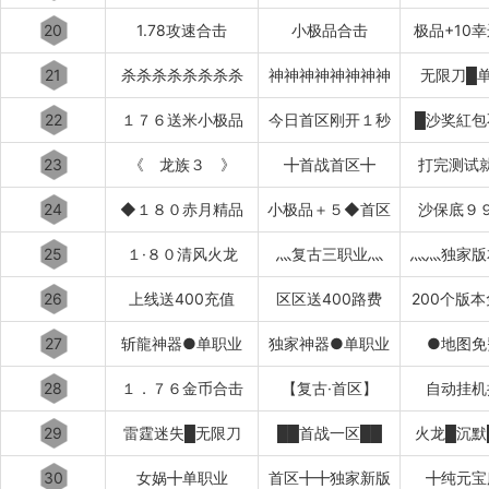
20
1.78攻速合击
小极品合击
极品+10幸
21
杀杀杀杀杀杀杀杀
神神神神神神神神
无限刀█
22
１７６送米小极品
今日首区刚开１秒
█沙奖紅包
23
《 龙族３ 》
╋首战首区╋
打完测试
24
◆１８０赤月精品
小极品＋５◆首区
沙保底９
25
１·８０清风火龙
灬复古三职业灬
灬灬独家版
26
上线送400充值
区区送400路费
200个版
27
斩龍神器●单职业
独家神器●单职业
●地图免
28
１．７６金币合击
【复古·首区】
自动挂机
29
雷霆迷失█无限刀
██首战一区██
火龙█沉默
30
女娲╋单职业
首区╋╋独家新版
╋纯元宝