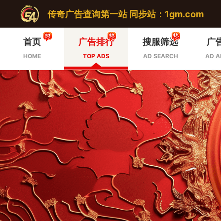
传奇广告查询第一站 同步站：1gm.com
首页
广告排行
搜服筛选
广
HOME
TOP ADS
AD SEARCH
AD A