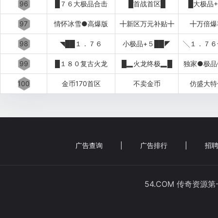
96
█７６大极品合击
█首战首区█
█大极品+
97
情怀冰雪●高爆版
╋新区万元补贴╋
╋万倍爆
98
◥██１．７６
小极品+５██◤
╲１．７６
99
█１８０复古火龙
█▂火龙终极▂█
独家●极品
100
金币170首区
不卖金币
仿盛大特
广告查询
|
广告排行
|
招聘
54.COM 传奇资源