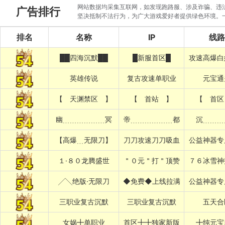
网站数据均采集互联网，如发现跑路服、涉及诈骗、违法圈
广告排行
坚决抵制不法行为，为广大游戏爱好者提供绿色环境。
排名
名称
IP
线路
██四海沉默██
█新服首区█
攻速高爆白
英雄传说
复古攻速单职业
元宝通
【 天渊禁区 】
【 首站 】
【 首区
幽﹍﹍﹍﹍﹍﹍冥
帝﹍﹍﹍﹍﹍﹍都
沉﹍﹍﹍
【高爆﹍无限刀】
刀刀攻速刀刀吸血
公益神器专
１·８０龙腾盛世
＂０元＂打＂顶赞
７６冰雪神
╱╲绝版·无限刀
◆免费◆上线拉满
公益神器专
三职业复古沉默
三职业复古沉默
五天合
女娲╋单职业
首区╋╋独家新版
╋纯元宝