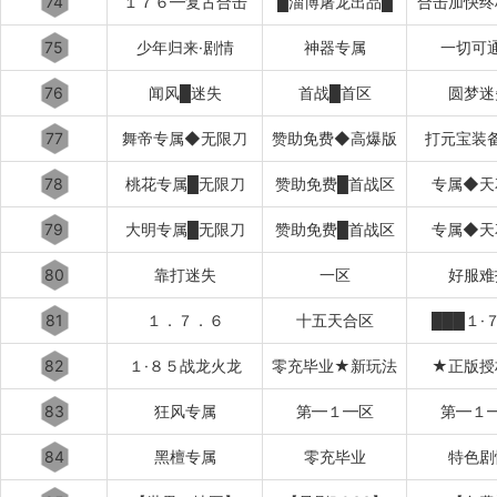
74
１７６━复古合击
█淄博屠龙出品█
合击加快终
75
少年归来·剧情
神器专属
一切可
76
闻风█迷失
首战█首区
圆梦迷
77
舞帝专属◆无限刀
赞助免费◆高爆版
打元宝装
78
桃花专属█无限刀
赞助免费█首战区
专属◆天
79
大明专属█无限刀
赞助免费█首战区
专属◆天
80
靠打迷失
一区
好服难
81
１．７．６
十五天合区
███１·
82
１·８５战龙火龙
零充毕业★新玩法
★正版授
83
狂风专属
第━１━区
第━１
84
黑檀专属
零充毕业
特色剧