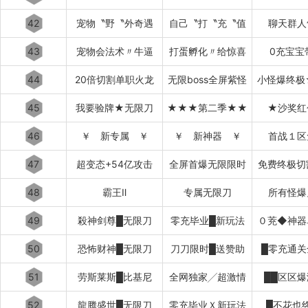
42
宠物〝野〝外奇遇
自己〝打〝充〝值
聊天群人
43
宠物会法术〃牛逼
打蛋孵化〃给惊喜
0充宝宝
44
20倍切割单职火龙
无限boss全屏紫怪
小怪爆终极
45
我要验牌★无限刀
★★★第二季★★
★沙奖红
46
￥ 新专属 ￥
￥ 新神器 ￥
首战１区
47
超变态+54亿攻击
全屏首爆无限限时
免费终极切
48
霸王Ⅱ
专属无限刀
所有怪爆
49
殺神剑尊█无限刀
零充毕业█新玩法
０茺◆神器
50
恐怖财神█无限刀
刀刀限时█送赞助
█零充通关
51
劳斯莱斯█比基尼
全网独家╱超激情
██区区爆
52
龍腾盛世█无限刀
零充毕业Ｘ新玩法
█不花也