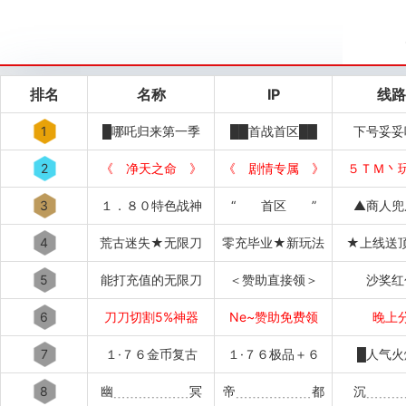
排名
名称
IP
线路
1
█哪吒归来第一季
██首战首区██
下号妥妥
2
《 净天之命 》
《 剧情专属 》
５ＴＭ丶
3
１．８０特色战神
“ 首区 ”
▲商人兜
4
荒古迷失★无限刀
零充毕业★新玩法
★上线送
5
能打充值的无限刀
＜赞助直接领＞
沙奖红
6
刀刀切割5%神器
Ne~赞助免费领
晚上
7
１·７６金币复古
１·７６极品＋６
█人气火
8
幽﹍﹍﹍﹍﹍﹍冥
帝﹍﹍﹍﹍﹍﹍都
沉﹍﹍﹍