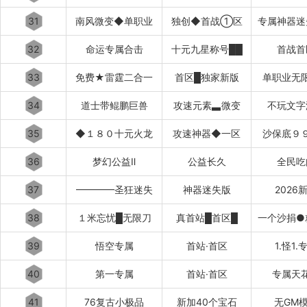
31
南风微变◆单职业
独创◆首战①区
专属神器迷
32
命运专属合击
十元九星称号██
首战首
33
免费★雷霆二合一
首区█独家新版
单职业无
34
道士带鲲鹏巨兽
攻速元素▃微变
不玩文字
35
◆１８０十元火龙
攻速神器◆一区
沙保底９
36
梦幻公益Ⅱ
公益长久
全民吃
37
━━━━圣狂迷失
神器迷失版
2026
38
１米忘忧█无限刀
真首站█首区█
一个沙捐●
39
悟空专属
首站·首区
1.怪1.
40
第一专属
首站·首区
专属天
41
76复古小极品
新加40个宝石
无GM