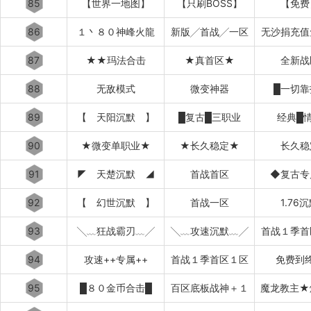
85
【世界一地图】
【只刷BOSS】
【免费
86
１丶８０神峰火龍
新版╱首战╱一区
无沙捐充值
87
★★玛法合击
★真首区★
全新战
88
无敌模式
微变神器
█一切靠
89
【 天阳沉默 】
█复古█三职业
经典█
90
★微变单职业★
★长久稳定★
长久稳
91
◤ 天楚沉默 ◢
首战首区
◆复古专
92
【 幻世沉默 】
首战一区
1.76
93
╲﹏狂战霸刃﹏╱
╲﹏攻速沉默﹏╱
首战１季首
94
攻速++专属++
首战１季首区１区
免费到
95
█８０金币合击█
百区底板战神＋１
魔龙教主★