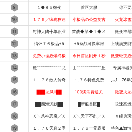
9
１●８５微变
首区大服
你不要
10
⒈７６╱疯狗攻速
小极品の公益复古
火龙冰雪
11
封神大陆╋单职业
首战◆第◆１◆区
微变神器
12
情怀７６极品+5
+5圣战可换车房
上线满技能
13
免费小怪必爆终极
今日首区刚开１秒
微变轻变必
14
魔﹌﹌﹌﹌﹌﹌龙
山﹌﹌﹌﹌﹌﹌丘
专属神器
15
１．７６散人传奇
１.７６特色免费
灬1．76
16
███龙凤Ⅱ██
100满消费通关
微变火龙
17
██四海沉默██
█新服首区█
攻速高爆
18
Ｘ╲杀神恶魔╱Ｘ
Ｘ╲天下不乱╱Ｘ
Ｘ经典玩
19
１．７６天真２季
１．７６十元霸服
特色▲激情