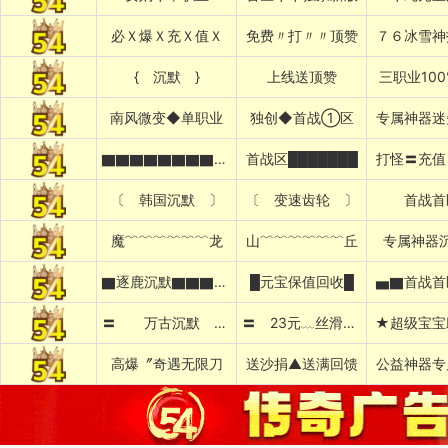
必Ｘ爆Ｘ充Ｘ值Ｘ
免费〃打〃〃顶赞
７６冰雪神
{ 沉默 }
上线送顶赞
三职业10
南风微变◆单职业
独创◆首战①区
专属神器迷
▇▇▇▇▇▇▇▇▇▇新沉默
首战区███████
打怪〓充值
〔 韩国沉默 〕
〔 变速齿轮 〕
首战首
魔﹌﹌﹌﹌﹌﹌龙
山﹌﹌﹌﹌﹌﹌丘
专属神器
▇逐鹿沉默▇▇▇▇▇▇▇▇▇▇
█元宝保值回收█
▅▇首战首
〓 万古沉默 〓
〓 23元﹏丝滑通关 〓
★超级宝宝
高爆〞奇遇无限刀
送沙捐▲送满回馈
公益神器专