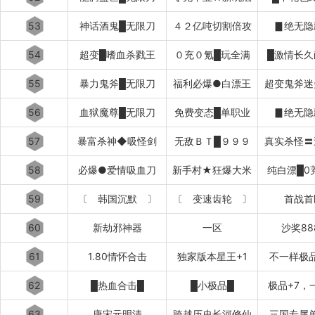
53
神话酒鬼█无限刀
４２亿吨切割倍攻
▊绝无隐
54
超变█嗜血杀戮王
０充０氪█玩全满
█激情长久
55
暴力鬼斧█无限刀
福利必爆●白漂王
超变鬼斧迷
56
血狱魔尊█无限刀
免费变态█单职业
▊绝无隐
57
暴富杀神◆吸怪剑
无敌ＢＴ█９９９
真实杀怪〓
58
必爆●爱情吸血刀
新手村★狂爆大米
纯白漂█0
59
〔 韩国沉默 〕
〔 变速齿轮 〕
首战首
60
新劫邪神器
一区
沙奖88
61
1.80情怀合击
独家版本星王+1
不一样极
62
█热血合击█
█小极品█
极品+7，
63
唐宋元明清
跨越历史长河修仙
三国专属