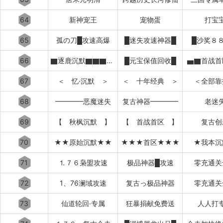
64
新神宠王
宠物蛋
打宝
65
孤の刀█攻速高爆
█迷失攻速神器█
█沙奖８
66
▇逐鹿沉默▇▇▇▇▇▇▇▇▇▇
█元宝保值回收█
▅▇首战首
67
＜ 忆·沉默 ＞
＜ 十年经典 ＞
＜全部靠
68
━━━━恶魔迷失
复古神器━━━━
老迷
69
【 秋枫沉默 】
【 首战首区 】
复古创
70
★★原始沉默★★
★★★首区★★★
★我本沉
71
⒈７６枭盟攻速
极品神器█攻速
零充通关
72
1、76澜域攻速
复古っ极品神器
零充通关
73
仙道轮回·专属
狂暴捐献免费送
人人打