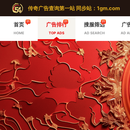
传奇广告查询第一站 同步站：1gm.com
首页
广告排行
搜服筛选
广
HOME
TOP ADS
AD SEARCH
AD A