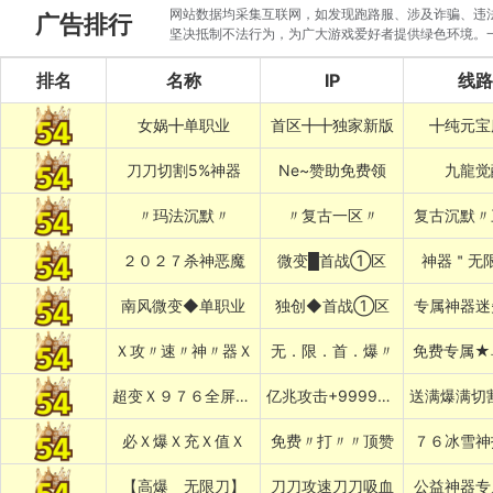
网站数据均采集互联网，如发现跑路服、涉及诈骗、违法圈
广告排行
坚决抵制不法行为，为广大游戏爱好者提供绿色环境。
排名
名称
IP
线路
女娲╋单职业
首区╋╋独家新版
╋纯元宝
刀刀切割5%神器
Ne~赞助免费领
九龍觉
〃玛法沉默〃
〃复古一区〃
复古沉默〃
２０２７杀神恶魔
微变█首战①区
神器＂无
南风微变◆单职业
独创◆首战①区
专属神器迷
Ｘ攻〃速〃神〃器Ｘ
无．限．首．爆〃
免费专属★
超变Ｘ９７６全屏乱炸神技
亿兆攻击+999999%吸血专属
必Ｘ爆Ｘ充Ｘ值Ｘ
免费〃打〃〃顶赞
７６冰雪神
【高爆﹍无限刀】
刀刀攻速刀刀吸血
公益神器专