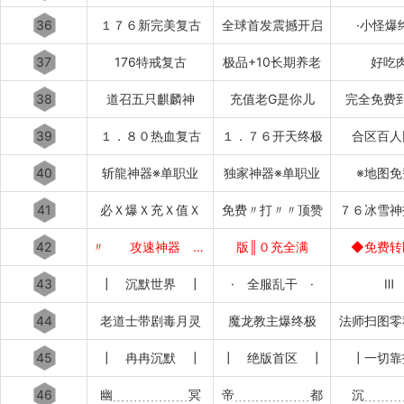
36
１７６新完美复古
全球首发震撼开启
·小怪爆
37
176特戒复古
极品+10长期养老
好吃
38
道召五只麒麟神
充值老G是你儿
完全免费
39
１．８０热血复古
１．７６开天终极
合区百人
40
斩龍神器※单职业
独家神器※单职业
※地图免
41
必Ｘ爆Ｘ充Ｘ值Ｘ
免费〃打〃〃顶赞
７６冰雪神
42
〃 攻速神器 〃
版║０充全满
◆免费转
43
┃ 沉默世界 ┃
· 全服乱干 ·
Ⅲ
44
老道士带剧毒月灵
魔龙教主爆终极
法师扫图零
45
┃ 冉冉沉默 ┃
┃ 绝版首区 ┃
┃一切靠
46
幽﹍﹍﹍﹍﹍﹍冥
帝﹍﹍﹍﹍﹍﹍都
沉﹍﹍﹍