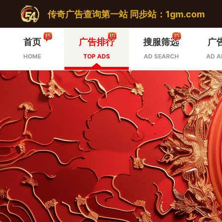
传奇广告查询第一站 同步站：1gm.com
首页
广告排行
搜服筛选
广
HOME
TOP ADS
AD SEARCH
AD A