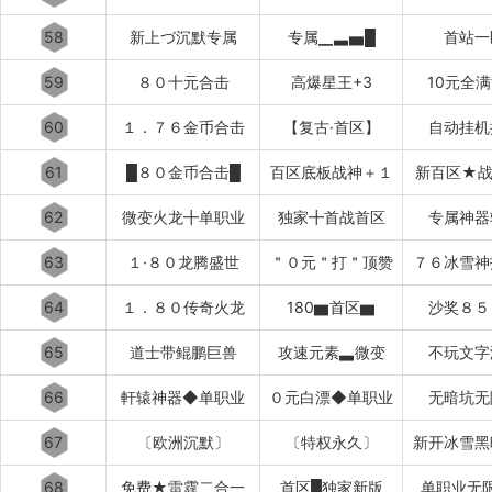
58
新上づ沉默专属
专属▁▃▅█
首站一
59
８０十元合击
高爆星王+3
10元全
60
１．７６金币合击
【复古·首区】
自动挂机
61
█８０金币合击█
百区底板战神＋１
新百区★战
62
微变火龙╋单职业
独家╋首战首区
专属神器
63
１·８０龙腾盛世
＂０元＂打＂顶赞
７６冰雪神
64
１．８０传奇火龙
180▆首区▆
沙奖８５
65
道士带鲲鹏巨兽
攻速元素▃微变
不玩文字
66
軒辕神器◆单职业
０元白漂◆单职业
无暗坑无
67
〔欧洲沉默〕
〔特权永久〕
新开冰雪黑
68
免费★雷霆二合一
首区█独家新版
单职业无