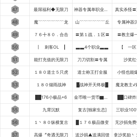
47
最屌福利◆无限刀
神器专属单职业超变中变迷失
真实杀怪〓
48
魔﹌﹌﹌﹌﹌﹌龙
山﹌﹌﹌﹌﹌﹌丘
专属神器
49
７６╋８０．合击
〓第１战．１区〓
〓教主爆
50
┃ 刺客OL ┃
▃▃4个职业▃▃
【 一区
51
能打充值的无限刀
刀刀切割〓专属
沙奖红
52
１８０道士５只虎
道士称王打全服
小怪也能
53
１８０烟雨战神
█战神开天终极█
魔龙教主√
54
██176小极品+6
金币唯一货币▇▇▇▇▇▇
██口碑炸
55
九霄沉默
复古[独家生态]
三职业10
56
１丶８０纵横复古
█１７６极品微变
无沙捐免费
57
高爆〞奇遇无限刀
送沙捐▲送满回馈