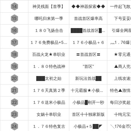
14
神灵残面【首季】
◆◆神器探索◆◆
一件起飞散
15
哪吒归来第一季
首战首区爆率高
下号妥妥
16
１８０飞扬合击
████首战首区████
引爆全网星
17
１７６免费极品+5〓道招猛虎〓
１７６小极品＋６
灬1．76
18
百战火龙★单职业
〓首战首区〓
★零元通
19
１．８０特色战神
“首区”
▲商人兜
20
███太初之始
新玩法首战██
上线攻速
21
１７６天真第２季
十元霸服★小极品+７
特色▲激情
22
１７６送米小极品
小极品█刚开一秒
每日沙奖超
23
女娲╋单职业
首区╋╋独家新版
╋纯元宝
24
１．７６特色复古
小极品+５██◤
╲176金