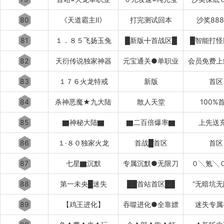
80
《天道霸主Ⅱ》
打完测试回本
沙奖88
81
１．８５飞扬玉兔
█新版╋首战区█
█智能打怪
82
天衍传说独家神器
元宝通关●单职业
会员免费上
83
１７６火龙特戒
新版
首区
84
杀神恶魔★九大陆
散人天堂
100%
85
▇神秘大陆▇
▇二百倍爆率▇
上先送
86
１·８０独家火龙
首战█首区
首区
87
七星▇沉默
专属沉默●无限刀
０╲氪╲
88
第一未央█迷失
██首站首区██
“无暗坑无
89
【鸡王进化】
吞噬进化●全靠嫖
迷失专属