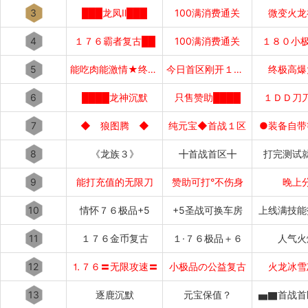
3
███龙凤Ⅱ███
100满消费通关
微变火龙
4
１７６霸者复古██
100满消费通关
１８０小极
5
能吃肉能激情★终极好打
今日首区刚开１秒１秒███
终极高爆
6
████龙神沉默
只售赞助████
１ＤＤ刀
7
◆ 狼图腾 ◆
纯元宝◆首战１区
●装备自带
8
《龙族３》
╋首战首区╋
打完测试
9
能打充值的无限刀
赞助可打°不伤身
晚上
10
情怀７６极品+5
+5圣战可换车房
上线满技能
11
１７６金币复古
１·７６极品＋６
人气火
12
⒈７６〓无限攻速〓
小极品の公益复古
火龙冰雪
13
逐鹿沉默
元宝保值？
▅▇首战首