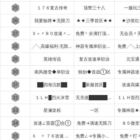
25
１７６复古传奇
顶赞三十八
一服玩
26
我要验牌★无限刀
★★三季首区★★
★沙奖红
27
Ｘ＞〃８０攻速〃＜Ｘ
免费丶全满打顶赞▂▃▅▇
无会员〃
28
╱╲高爆福利·无限刀╱╲
神器专属单职业超变中变迷失
免费╱╲上
29
英雄传说
复古攻速单职业
元宝通
30
南风微变◆单职业
独创◆首战①区
专属神器迷
31
██四海沉默██
█新服首区█
攻速高爆
32
１ＬＨ█烈火冰雪
无充值████████████
１ＬＨ壹烈
33
星澜皇权
一区
专属神器★
34
攻速∠雷霆②合①
免费→满速无限刀
８５微变
35
Ｘ 〃 ７６攻速 〃 Ｘ
免费∠→专属小极品
免费〃打