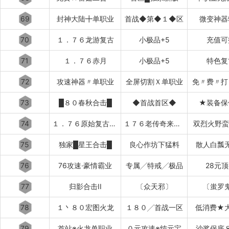
69
封神大陆╋单职业
首战◆第◆１◆区
微变神器
70
１．７６龙游复古
小极品+5
充值可
71
１．７６赤月
小极品+5
特色复
72
攻速神器〃单职业
全屏切割Ｘ单职业
免〃费〃打
73
█８０春秋合击█
◆首战首区◆
★装备保
74
１．７６原始复古███████
１７６老传奇来了████████
双烈火野蛮
75
独家█星王合击█
良心作坊下猛料
散人白瓢
76
76攻速·豪情霸业
专属╱特戒╱极品
28元
77
归影合击II
〔众天邪〕
〔蚩罗
78
１丶８０宏图火龙
１８０╱首战一区
低消费★
79
首站※火龙单职业
０元攻速※纯元宝
沙奖保底