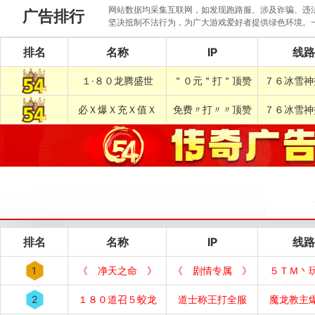
网站数据均采集互联网，如发现跑路服、涉及诈骗、违法圈
广告排行
坚决抵制不法行为，为广大游戏爱好者提供绿色环境。
排名
名称
IP
线路
１·８０龙腾盛世
＂０元＂打＂顶赞
７６冰雪神
必Ｘ爆Ｘ充Ｘ值Ｘ
免费〃打〃〃顶赞
７６冰雪神
排名
名称
IP
线路
1
《 净天之命 》
《 剧情专属 》
５ＴＭ丶
2
１８０道召５蛟龙
道士称王打全服
魔龙教主