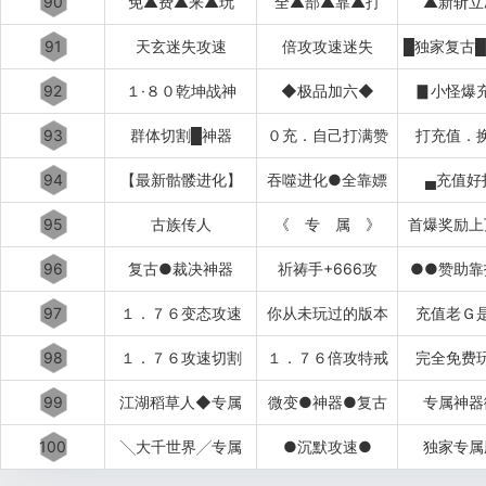
90
免▲费▲来▲玩
全▲部▲靠▲打
▲新斩立
91
天玄迷失攻速
倍攻攻速迷失
92
１·８０乾坤战神
◆极品加六◆
▊小怪爆
93
群体切割█神器
０充．自己打满赞
打充值．
94
【最新骷髅进化】
吞噬进化●全靠嫖
▄充值好
95
古族传人
《 专 属 》
首爆奖励上
96
复古●裁决神器
祈祷手+666攻
●●赞助靠
97
１．７６变态攻速
你从未玩过的版本
充值老Ｇ
98
１．７６攻速切割
１．７６倍攻特戒
完全免费
99
江湖稻草人◆专属
微变●神器●复古
专属神器
100
╲大千世界╱专属
●沉默攻速●
独家专属