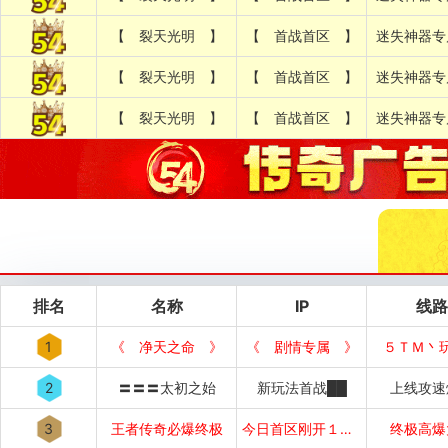
【 裂天光明 】
【 首战首区 】
迷失神器专
【 裂天光明 】
【 首战首区 】
迷失神器专
【 裂天光明 】
【 首战首区 】
迷失神器专
排名
名称
IP
线路
1
《 净天之命 》
《 剧情专属 》
５ＴＭ丶
2
〓〓〓太初之始
新玩法首战██
上线攻速
3
王者传奇必爆终极
今日首区刚开１秒１秒███
终极高爆