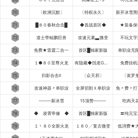
70
〔欧洲沉默〕
〔特权永久〕
新开冰雪黑
71
█８０春秋合击█
◆首战首区◆
★装备保
72
道士带鲲鹏巨兽
攻速元素▃微变
不玩文字
73
免费★雷霆二合一
首区█独家新版
单职业无
74
１●８０至尊火龙
有隐藏◆找老G退款
免费挂机
75
归影合击II
〔众天邪〕
〔蚩罗
76
攻速神器〃单职业
全屏切割Ｘ单职业
免〃费〃打
77
────新冰雪
15顶赞────
吃肉天
78
◆ 凌霄帝修 ◆
首区█独家新版
〓纯元宝
79
１丶８０全新火龙
１８０╱复古微变
低消费★