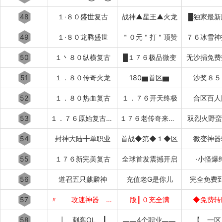
48
１·８０盛世复古
战神▲星王▲火龙
█独家最新
49
１·８０龙腾盛世
＂０元＂打＂顶赞
７６冰雪神
50
１丶８０纵横复古
█１７６极品微变
无沙捐免费
51
１．８０传奇火龙
180▆首区▆
沙奖８５
52
１．８０热血复古
１．７６开天终极
合区百人
53
１．７６原始复古███████
１７６老传奇来了████████
双烈火野蛮
54
封神大陆╋单职业
首战◆第◆１◆区
微变神器
55
１７６新完美复古
全球首发震撼开启
·小怪爆
56
道召五只麒麟神
充值老G是你儿
完全免费
57
〃 攻速神器 〃
版║０充全满
◆免费转
58
┃ 刺客OL ┃
▃▃4个职业▃▃
【 一区