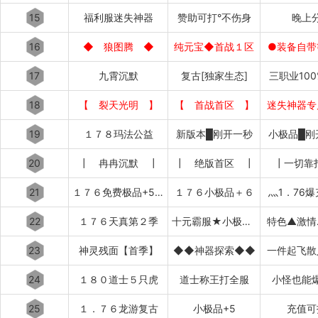
15
福利服迷失神器
赞助可打°不伤身
晚上
16
◆ 狼图腾 ◆
纯元宝◆首战１区
●装备自带
17
九霄沉默
复古[独家生态]
三职业10
18
【 裂天光明 】
【 首战首区 】
迷失神器专
19
１７８玛法公益
新版本█刚开一秒
小极品█刚
20
┃ 冉冉沉默 ┃
┃ 绝版首区 ┃
┃一切靠
21
１７６免费极品+5〓道招猛虎〓
１７６小极品＋６
灬1．76
22
１７６天真第２季
十元霸服★小极品+７
特色▲激情
23
神灵残面【首季】
◆◆神器探索◆◆
一件起飞散
24
１８０道士５只虎
道士称王打全服
小怪也能
25
１．７６龙游复古
小极品+5
充值可