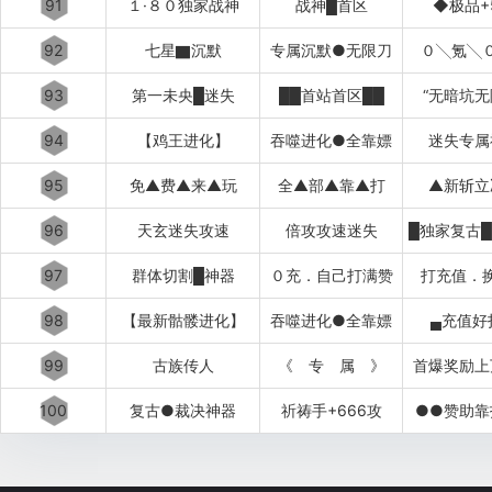
91
１·８０独家战神
战神█首区
◆极品+
92
七星▇沉默
专属沉默●无限刀
０╲氪╲
93
第一未央█迷失
██首站首区██
“无暗坑无
94
【鸡王进化】
吞噬进化●全靠嫖
迷失专属
95
免▲费▲来▲玩
全▲部▲靠▲打
▲新斩立
96
天玄迷失攻速
倍攻攻速迷失
97
群体切割█神器
０充．自己打满赞
打充值．
98
【最新骷髅进化】
吞噬进化●全靠嫖
▄充值好
99
古族传人
《 专 属 》
首爆奖励上
100
复古●裁决神器
祈祷手+666攻
●●赞助靠