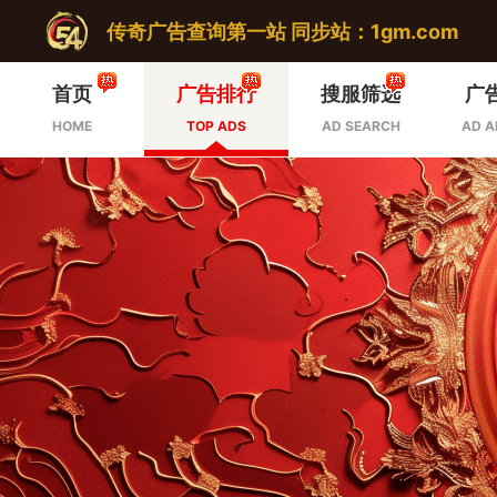
传奇广告查询第一站 同步站：1gm.com
首页
广告排行
搜服筛选
广
HOME
TOP ADS
AD SEARCH
AD A