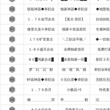
59
斩龍神器●单职业
独家神器●单职业
●地图免
60
１．７６金币合击
【复古·首区】
自动挂机
61
微变火龙╋单职业
独家╋首战首区
专属神器
62
１７６旷世复古
╲三职业平衡╱
◆一切靠
63
１·８０盛天合击
全网独家首区
免费打
64
８０█鸿蒙合击█
█全新独家一区█
新区３天
65
梦﹌幻﹌沉﹌默
独﹌领﹌风﹌骚
单职业神
66
軒辕神器◆单职业
０元白漂◆单职业
无暗坑无
67
１．７６赤月
小极品+5
特色复
68
幽﹍﹍﹍﹍﹍﹍冥
帝﹍﹍﹍﹍﹍﹍都
沉﹍﹍﹍
69
８０十元合击
高爆星王+3
10元全