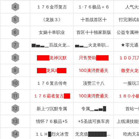
4
１７６金币复古
１·７６极品＋６
人气火
5
《龙族３》
╋首战首区╋
打完测试
6
女娲╋单职业
首区╋╋独家新版
公益专属神
7
▇▅▃▁百战火龙▁▃▅▇
▅▃▁火龙单职业▁▃▅
★零元通
8
████龙神沉默
只售赞助████
１ＤＤ刀
9
███龙凤Ⅱ███
100满消费通关
微变火龙
10
１７６复古传奇
顶赞三十八
一服玩
11
１７６霸者复古██
100满消费通关
１８０小极
12
新上づ沉默专属
专属▁▃▅█
首站一
13
情怀７６极品+5
+5圣战可换车房
上线满技能
14
１ＬＨ█烈火冰雪
无充值████████████
吃肉天