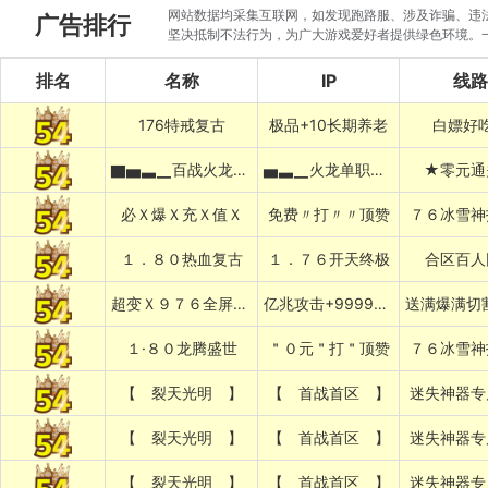
网站数据均采集互联网，如发现跑路服、涉及诈骗、违法圈
广告排行
坚决抵制不法行为，为广大游戏爱好者提供绿色环境。
排名
名称
IP
线路
176特戒复古
极品+10长期养老
白嫖好
▇▅▃▁百战火龙▁▃▅▇
▅▃▁火龙单职业▁▃▅
★零元通
必Ｘ爆Ｘ充Ｘ值Ｘ
免费〃打〃〃顶赞
７６冰雪神
１．８０热血复古
１．７６开天终极
合区百人
超变Ｘ９７６全屏乱炸神技
亿兆攻击+999999%吸血专属
１·８０龙腾盛世
＂０元＂打＂顶赞
７６冰雪神
【 裂天光明 】
【 首战首区 】
迷失神器专
【 裂天光明 】
【 首战首区 】
迷失神器专
【 裂天光明 】
【 首战首区 】
迷失神器专