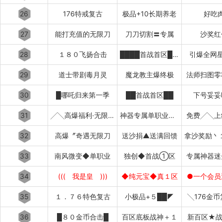
26
176特戒复古
极品+10长期养老
好吃
27
能打充值的无限刀
刀刀切割〓专属
沙奖红
28
１８０飞扬合击
████首战首区████
引爆全网星
29
道士带剧毒月灵
魔龙教主爆终极
法师扫图零
30
█哪吒归来第一季
██首战首区██
下号妥妥
31
╱╲高爆福利·无限刀╱╲
神器专属单职业超变中变迷失
免费╱╲上
32
高爆〞奇遇无限刀
送沙捐▲送满回馈
33
南风微变◆单职业
独创◆首战①区
专属神器迷
34
((( 我是皇 )))
◆纯元宝◆真１区
●一个会员
35
１．７６特色复古
小极品+５██◤
╲176金
36
█８０金币合击█
百区底板战神＋１
新百区★战