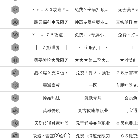
37
Ｘ＞〃８０攻速〃＜Ｘ
免费丶全满打顶赞▂▃▅▇
无会员〃
38
最屌福利◆无限刀
神器专属单职业超变中变迷失
真实杀怪〓
39
Ｘ 〃 ７６攻速 〃 Ｘ
免费∠→专属小极品
免费〃打
40
┃ 沉默世界 ┃
· 全服乱干 ·
Ⅲ
41
我要验牌★无限刀
★★★第二季★★★
★沙奖红
42
必Ｘ爆Ｘ充Ｘ值Ｘ
免费〃打〃〃顶赞
７６冰雪神
43
星澜皇权
一区
专属神器★
44
原始玛法
沉默专属
会员免
45
英雄传说
复古攻速单职业
元宝通
46
天衍传说独家神器
元宝通关●单职业
会员免费上
47
攻速∠雷霆②合①
免费→满速无限刀
８５微变