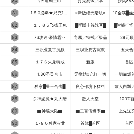
80
《天道霸主Ⅱ》
打完测试回本
沙奖88
81
1·8 0必爆★只充10元
※新版绝无暗坑※
10全满█
82
１．８５飞扬玉兔
█新版╋首战区█
█智能打怪
83
76攻速·豪情霸业
专属╱特戒╱极品
28元
84
三职业复古沉默
三职业复古沉默
五天合
85
１７６火龙特戒
新版
首区
86
1.80圣灵合击
无赞助0充打一切
一切靠爆
87
独家█星王合击█
良心作坊下猛料
散人白瓢
88
杀神恶魔★九大陆
散人天堂
100%
89
▇神秘大陆▇
▇二百倍爆率▇
上先送
90
１·８０独家火龙
首战█首区
首区