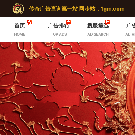
传奇广告查询第一站 同步站：1gm.com
首页
广告排行
搜服筛选
广
HOME
TOP ADS
AD SEARCH
AD A